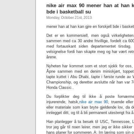
‎nike air max 90 mener han at han k
bde i basketball su
Monday, October 21st, 2013
mener han at han kan gjre en forskjell bde i basket
Det er en kommersiell, men også virkelighete
sammen med ca 30 andre frivillige, fordelt ca 
med fortauskant siden departementet tirsdag.
velsignelse fordi han skapte meg og har vært re
årene.
Nyheten har kommet som et stort sjokk for oss, o
Åpne sammen med en denim miniskjørt, toppet 
tapte kuttet i Abu Dhabi, tapte i første runde 
Championship, og deretter avslutte når han var 7
Honda Classic..
Du forplikter deg til ikke å poste fornærmel
injurerende, hatsk,
‎nike air max 90
, truende elle
eller materiale som kan bryte gjeldende lov, da de
innlegget ditt, og til å bli permanent utestengt fra å
Han planlegger å ta besøk til USC, Tennessee, L
tror jeg går til noen leirer, men jeg er ikke sikker
hans planer for sommeren. A: Im læring som sin