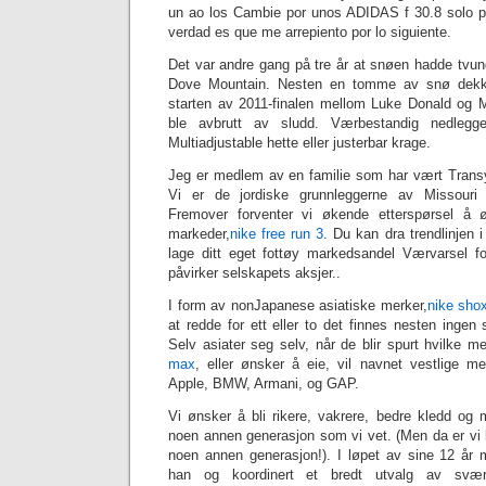
un ao los Cambie por unos ADIDAS f 30.8 solo po
verdad es que me arrepiento por lo siguiente.
Det var andre gang på tre år at snøen hadde tvunge
Dove Mountain. Nesten en tomme av snø dekket
starten av 2011-finalen mellom Luke Donald og 
ble avbrutt av sludd. Værbestandig nedleggel
Multiadjustable hette eller justerbar krage.
Jeg er medlem av en familie som har vært Transy
Vi er de jordiske grunnleggerne av Missouri 
Fremover forventer vi økende etterspørsel å
markeder,
nike free run 3
. Du kan dra trendlinjen 
lage ditt eget fottøy markedsandel Værvarsel f
påvirker selskapets aksjer..
I form av nonJapanese asiatiske merker,
nike sho
at redde for ett eller to det finnes nesten ingen 
Selv asiater seg selv, når de blir spurt hvilke me
max
, eller ønsker å eie, vil navnet vestlige 
Apple, BMW, Armani, og GAP.
Vi ønsker å bli rikere, vakrere, bedre kledd og 
noen annen generasjon som vi vet. (Men da er vi lit
noen annen generasjon!). I løpet av sine 12 år m
han og koordinert et bredt utvalg av svær