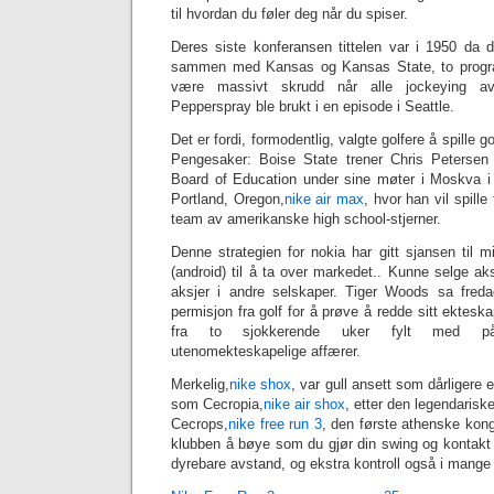
til hvordan du føler deg når du spiser.
Deres siste konferansen tittelen var i 1950 da
sammen med Kansas og Kansas State, to prog
være massivt skrudd når alle jockeying av 
Pepperspray ble brukt i en episode i Seattle.
Det er fordi, formodentlig, valgte golfere å spille go
Pengesaker: Boise State trener Chris Petersen 
Board of Education under sine møter i Moskva i 
Portland, Oregon,
nike air max
, hvor han vil spille
team av amerikanske high school-stjerner.
Denne strategien for nokia har gitt sjansen til 
(android) til å ta over markedet.. Kunne selge a
aksjer i andre selskaper. Tiger Woods sa freda
permisjon fra golf for å prøve å redde sitt ektesk
fra to sjokkerende uker fylt med på
utenomekteskapelige affærer.
Merkelig,
nike shox
, var gull ansett som dårligere 
som Cecropia,
nike air shox
, etter den legendarisk
Cecrops,
‎nike free run 3
, den første athenske kong
klubben å bøye som du gjør din swing og kontakt 
dyrebare avstand, og ekstra kontroll også i mange ti