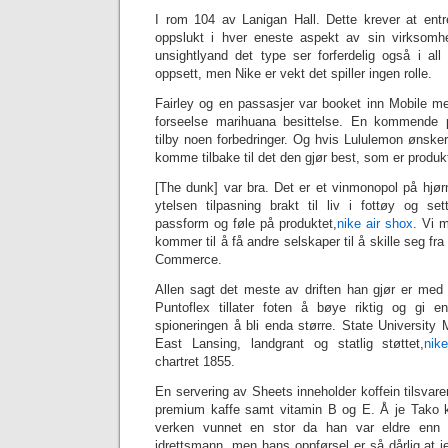
I rom 104 av Lanigan Hall. Dette krever at entrep
oppslukt i hver eneste aspekt av sin virksomhe
unsightlyand det type ser forferdelig også i all
oppsett, men Nike er vekt det spiller ingen rolle.
Fairley og en passasjer var booket inn Mobile me
forseelse marihuana besittelse. En kommende p
tilby noen forbedringer. Og hvis Lululemon ønsker
komme tilbake til det den gjør best, som er produkt
[The dunk] var bra. Det er et vinmonopol på hjør
ytelsen tilpasning brakt til liv i fottøy og set
passform og føle på produktet,
nike air shox
. Vi 
kommer til å få andre selskaper til å skille seg fr
Commerce.
Allen sagt det meste av driften han gjør er med m
Puntoflex tillater foten å bøye riktig og gi e
spioneringen å bli enda større. State University M
East Lansing, landgrant og statlig støttet,
nik
chartret 1855.
En servering av Sheets inneholder koffein tilsva
premium kaffe samt vitamin B og E. Å je Tako kul
verken vunnet en stor da han var eldre enn 
idrettsmann, men hans oppførsel er så dårlig at j