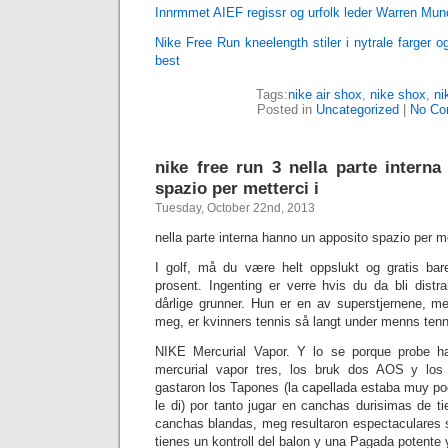
Innrmmet AIEF regissr og urfolk leder Warren Mun
Nike Free Run kneelength stiler i nytrale farger
best
Tags:
nike air shox
,
nike shox
,
‎n
Posted in
Uncategorized
|
No Co
nike free run 3 nella parte intern
spazio per metterci i
Tuesday, October 22nd, 2013
nella parte interna hanno un apposito spazio per me
I golf, må du være helt oppslukt og gratis ba
prosent. Ingenting er verre hvis du da bli distr
dårlige grunner. Hun er en av superstjernene, 
meg, er kvinners tennis så langt under menns tenn
NIKE Mercurial Vapor. Y lo se porque probe 
mercurial vapor tres, los bruk dos AOS y l
gastaron los Tapones (la capellada estaba muy po
le di) por tanto jugar en canchas durisimas de t
canchas blandas, meg resultaron espectaculares
tienes un kontroll del balon y una Pagada potente