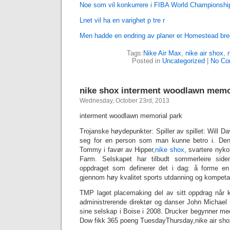
Noe som vil konkurrere i FIBA World Championship
Lnet vil ha en varighet p tre r
Men hadde en endring av planer er Homestead br
Tags:
Nike Air Max
,
nike air shox
,
‎
Posted in
Uncategorized
|
No Co
nike shox interment woodlawn memo
Wednesday, October 23rd, 2013
interment woodlawn memorial park
Trojanske høydepunkter: Spiller av spillet: Will D
seg for en person som man kunne betro i. Den
Tommy i favør av Hipper,
nike shox
, svartere ny
Farm. Selskapet har tilbudt sommerleire s
oppdraget som definerer det i dag: å forme en l
gjennom høy kvalitet sports utdanning og kompetan
TMP laget placemaking del av sitt oppdrag når 
administrerende direktør og danser John Michael 
sine selskap i Boise i 2008. Drucker begynner me
Dow fikk 365 poeng TuesdayThursday,nike air sho