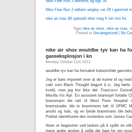
Nike Free Run 3 womens og ogs 35
Nike Free Run 2 william wrigley var 29 r gammel 
‎nike air max 90 spesielt etter meg fr inn min frs
Tags:
nike air shox
,
‎nike air max
,
‎
Posted in
Uncategorized
|
No Co
nike air shox wouldbe tyv kan ha fo
gasseksplosjon i kn
Monday, October 21st, 2013
wouldbe tyv kan ha forrsaket katastrofale gasseks
Jeg er bare imponert over at de kunne til og med s
vakt som Black Thought begynt å si, Jeg hørte 
kveld, men jeg tror ikke det. Francisco Gonzal
Mesilla Vis Apt. En assistent brannsjef fortalte 
brannmann ble tatt til West Penn Hospital
brannskader, ble to brannmenn tatt til UPMC 
ansikt og hals, og en fjerde brannmann ble beh
Politiet identifiserte den mistenkte som James Cas
Noen er begeistret ved tanken på å spille en slik 
mens andre ønsker å spille det bare for ren nysg