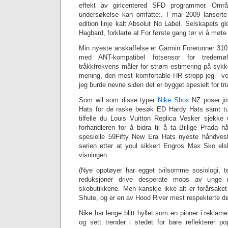
effekt av girlcentered SFD programmer. Områd
undersøkelse kan omfatte:. I mai 2009 lanserte
edition linje kalt Absolut No Label. Selskapets g
Hagbard, forklarte at For første gang tør vi å møte
Min nyeste anskaffelse er Garmin Forerunner 31
med ANT-kompatibel fotsensor for tredemøl
tråkkfrekvens måler for strøm estimering på sykk
mening, den mest komfortable HR stropp jeg ‘ ve 
jeg burde nevne siden det er bygget spesielt for tri
Som wll som disse typer
Nike Shox
NZ poser jo
Hats for de raske besøk ED Hardy Hats samt tur
tilfelle du Louis Vuitton Replica Vesker sjekke 
forhandleren for å bidra til å ta Billige Prada 
spesielle 59Fifty New Era Hats nyeste håndve
serien etter at youl sikkert Engros Max Sko el
visningen.
(Nye opptøyer har egget tvilsomme sosiologi, t
reduksjoner drive desperate mobs av unge 
skobutikkene. Men kanskje ikke alt er forårsaket
Shute, og er en av Hood River mest respekterte dø
Nike har lenge blitt hyllet som en pioner i reklame f
og sett trender i stedet for bare reflekterer po