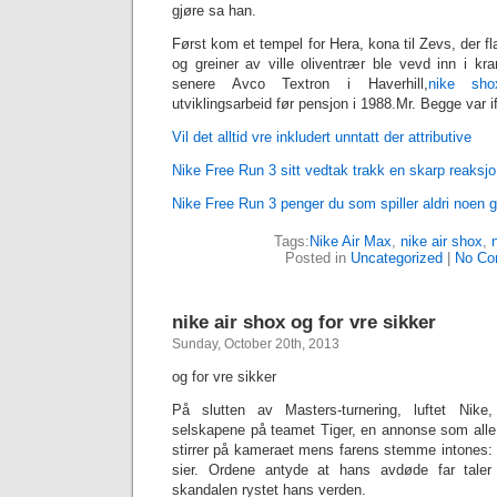
gjøre sa han.
Først kom et tempel for Hera, kona til Zevs, der 
og greiner av ville oliventrær ble vevd inn i kr
senere Avco Textron i Haverhill,
nike sho
utviklingsarbeid før pensjon i 1988.Mr. Begge var i
Vil det alltid vre inkludert unntatt der attributive
Nike Free Run 3 sitt vedtak trakk en skarp reaksjo
Nike Free Run 3 penger du som spiller aldri noen g
Tags:
Nike Air Max
,
nike air shox
,
‎
Posted in
Uncategorized
|
No Co
nike air shox og for vre sikker
Sunday, October 20th, 2013
og for vre sikker
På slutten av Masters-turnering, luftet Ni
selskapene på teamet Tiger, en annonse som all
stirrer på kameraet mens farens stemme intones
sier. Ordene antyde at hans avdøde far taler
skandalen rystet hans verden.