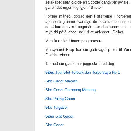
selskapet selv gjorde en Scottie candybar avtale. D
går vil det ingenting igjen i Bristol.
Forrige måned, doblet den i størrelse i forbere
åpenbare grunner. Kanskje de ikke var hennes e
sa at han er svært begeistret for den kommende s
mye tid på å jobbe ute i Nike-anlegget i Dallas.
Men fremskritt innen programvare
Mercyhurst Prep har sin guttelaget p vei til Win
Florida i vinter
Ta med din gamle par joggesko med deg
Situs Judi Slot Terbaik dan Terpercaya No 1
Slot Gacor Maxwin
Slot Gacor Gampang Menang
Slot Paling Gacor
Slot Tergacor
Situs Slot Gacor
Slot Gacor