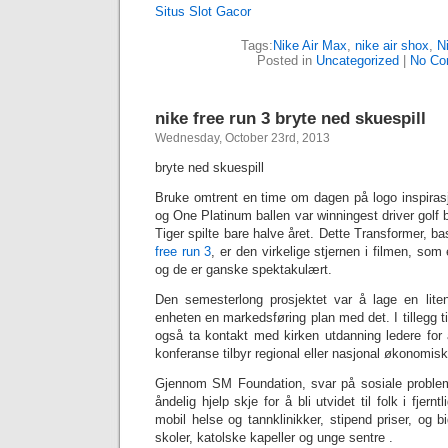
Situs Slot Gacor
Tags:
Nike Air Max
,
nike air shox
,
N
Posted in
Uncategorized
|
No Co
‎nike free run 3 bryte ned skuespill
Wednesday, October 23rd, 2013
bryte ned skuespill
Bruke omtrent en time om dagen på logo inspirasj
og One Platinum ballen var winningest driver golf b
Tiger spilte bare halve året. Dette Transformer, b
free run 3
, er den virkelige stjernen i filmen, som 
og de er ganske spektakulært.
Den semesterlong prosjektet var å lage en lite
enheten en markedsføring plan med det. I tillegg til
også ta kontakt med kirken utdanning ledere for 
konferanse tilbyr regional eller nasjonal økonomisk
Gjennom SM Foundation, svar på sosiale problem
åndelig hjelp skje for å bli utvidet til folk i fjer
mobil helse og tannklinikker, stipend priser, og b
skoler, katolske kapeller og unge sentre .