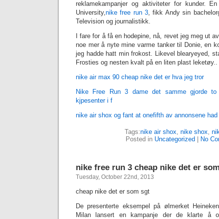
reklamekampanjer og aktiviteter for kunder. E
University,
‎nike free run 3
, fikk Andy sin bachelo
Television og journalistikk.
I fare for å få en hodepine, nå, revet jeg meg ut a
noe mer å nyte mine varme tanker til Donie, en ko
jeg hadde hatt min frokost. Likevel blearyeyed, st
Frosties og nesten kvalt på en liten plast leketøy..
‎nike air max 90 cheap nike det er hva jeg tror
Nike Free Run 3 dame det samme gjorde to a
kjpesenter i f
nike air shox og fant at onefifth av annonsene had
Tags:
nike air shox
,
nike shox
,
‎n
Posted in
Uncategorized
|
No Co
‎nike free run 3 cheap nike det er so
Tuesday, October 22nd, 2013
cheap nike det er som sgt
De presenterte eksempel på ølmerket Heineken
Milan lansert en kampanje der de klarte å ov