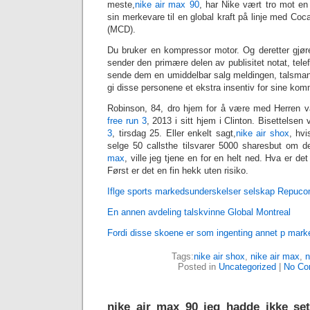
meste,
‎nike air max 90
, har Nike vært tro mot en
sin merkevare til en global kraft på linje med Co
(MCD).
Du bruker en kompressor motor. Og deretter gjør
sender den primære delen av publisitet notat, tele
sende dem en umiddelbar salg meldingen, talsman
gi disse personene et ekstra insentiv for sine kom
Robinson, 84, dro hjem for å være med Herren vå
free run 3
, 2013 i sitt hjem i Clinton. Bisettelsen 
3
, tirsdag 25. Eller enkelt sagt,
nike air shox
, hv
selge 50 callsthe tilsvarer 5000 sharesbut om d
max
, ville jeg tjene en for en helt ned. Hva er det
Først er det en fin hekk uten risiko.
Iflge sports markedsunderskelser selskap Repuc
En annen avdeling talskvinne Global Montreal
Fordi disse skoene er som ingenting annet p mark
Tags:
nike air shox
,
‎nike air max
,
‎
Posted in
Uncategorized
|
No Co
‎nike air max 90 jeg hadde ikke se