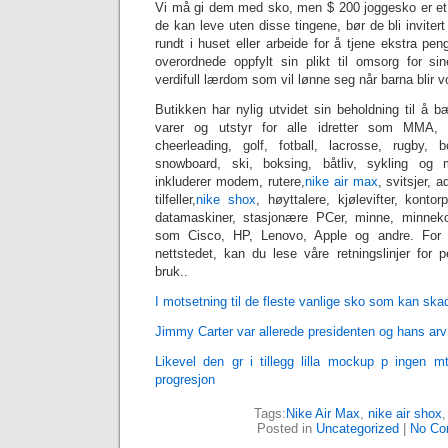
Vi må gi dem med sko, men $ 200 joggesko er et 
de kan leve uten disse tingene, bør de bli invitert
rundt i huset eller arbeide for å tjene ekstra p
overordnede oppfylt sin plikt til omsorg for s
verdifull lærdom som vil lønne seg når barna blir v
Butikken har nylig utvidet sin beholdning til å 
varer og utstyr for alle idretter som MMA, b
cheerleading, golf, fotball, lacrosse, rugby, b
snowboard, ski, boksing, båtliv, sykling og 
inkluderer modem, rutere,
nike air max
, svitsjer, 
tilfeller,
nike shox
, høyttalere, kjølevifter, konto
datamaskiner, stasjonære PCer, minne, minneko
som Cisco, HP, Lenovo, Apple og andre. For 
nettstedet, kan du lese våre retningslinjer for 
bruk..
I motsetning til de fleste vanlige sko som kan ska
Jimmy Carter var allerede presidenten og hans arv 
Likevel den gr i tillegg lilla mockup p ingen mte
progresjon
Tags:
Nike Air Max
,
nike air shox
Posted in
Uncategorized
|
No Co