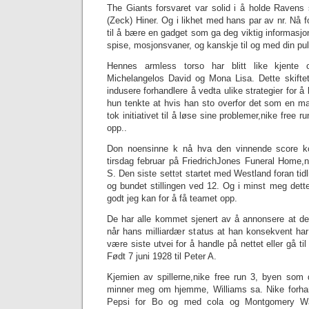
The Giants forsvaret var solid i å holde Ravens
(Zeck) Hiner. Og i likhet med hans par av nr. Nå f
til å bære en gadget som ga deg viktig informasjo
spise, mosjonsvaner, og kanskje til og med din puls
Hennes armless torso har blitt like kjent
Michelangelos David og Mona Lisa. Dette skiftet 
indusere forhandlere å vedta ulike strategier for 
hun tenkte at hvis han sto overfor det som en ma
tok initiativet til å løse sine problemer,nike free 
opp..
Don noensinne k nå hva den vinnende score ko
tirsdag februar på FriedrichJones Funeral Home,n
S. Den siste settet startet med Westland foran ti
og bundet stillingen ved 12. Og i minst meg dette 
godt jeg kan for å få teamet opp.
De har alle kommet sjenert av å annonsere at de
når hans milliardær status at han konsekvent ha
være siste utvei for å handle på nettet eller gå t
Født 7 juni 1928 til Peter A.
Kjemien av spillerne,‎nike free run 3, byen som
minner meg om hjemme, Williams sa. Nike forha
Pepsi for Bo og med cola og Montgomery Wa