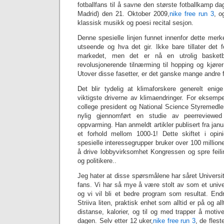
fotballfans til å savne den største fotballkamp da
Madrid) den 21. Oktober 2009,
‎nike free run 3
, o
klassisk musikk og poesi recital sesjon.
Denne spesielle linjen funnet innenfor dette merke
utseende og hva det gir. Ikke bare tillater det fo
markedet, men det er nå en utrolig basket
revolusjonerende tilnærming til hopping og kjøre
Utover disse fasetter, er det ganske mange andre for
Det blir tydelig at klimaforskere generelt en
viktigste driverne av klimaendringer. For eksempe
college president og National Science Styremed
nylig gjennomført en studie av peerreviewed
oppvarming. Han anmeldt artikler publisert fra jan
et forhold mellom 1000-1! Dette skiftet i opin
spesielle interessegrupper bruker over 100 millioner 
å drive lobbyvirksomhet Kongressen og spre feil
og politikere..
Jeg hater at disse spørsmålene har såret Universit
fans. Vi har så mye å være stolt av som et univers
og vi vil bli et bedre program som resultat. End
Striiva liten, praktisk enhet som alltid er på og allt
distanse, kalorier, og til og med trapper å motive
dagen. Selv etter 12 uker,
nike free run 3
, de fles