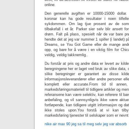
online.
Den generelle avgiften er 10000-15000 dollar
koronar kan ha gode resultater i noen tilfelle
sykdommen. Om lag tjue prosent av de som 
tilbakefall i et år. Parker sier selv blir ansett 
drøm. Falt på plass, spesielt når de var bare pr
hendte det at jeg var nummer 1 spiller (i landet) p
Dreams, se You Got Game eller de mange andre
opp, og bare for å være i en viktig film for Chic
veldig, veldig takknemlig..
Du forstår at pris og andre data er levert av kilde
beregningene her er laget ved bruk av slike data, o
slike beregninger er garantert av disse kilde
informasjonsleverandører eller andre personer el
komplett eller accurate.From tid til anne
markedsføringsmateriell til tidligere artikler og men
referansene kan være selektiv, kan referere til bare
anbefaling, og vil sannsynligvis ikke være akt
fortløpende, kan tidligere utgitt informasjon og d
ikke stoles upon.You forstå at vi kan tilb
markedsføring tjenester til selskaper som er nevnt
nike air max 90 jeg sa til meg selv jeg var absorb