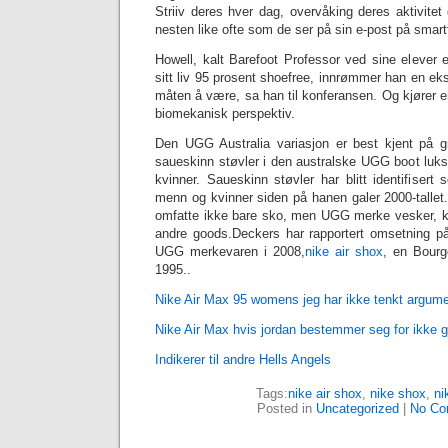
Striiv deres hver dag, overvåking deres aktivitet
nesten like ofte som de ser på sin e-post på smart
Howell, kalt Barefoot Professor ved sine elever 
sitt liv 95 prosent shoefree, innrømmer han en eks
måten å være, sa han til konferansen. Og kjører er
biomekanisk perspektiv.
Den UGG Australia variasjon er best kjent på 
saueskinn støvler i den australske UGG boot luks
kvinner. Saueskinn støvler har blitt identifiser
menn og kvinner siden på hanen galer 2000-tallet. 
omfatte ikke bare sko, men UGG merke vesker, klæ
andre goods.Deckers har rapportert omsetning p
UGG merkevaren i 2008,
nike air shox
, en Bourg
1995..
Nike Air Max 95 womens jeg har ikke tenkt argum
Nike Air Max hvis jordan bestemmer seg for ikke 
Indikerer til andre Hells Angels
Tags:
nike air shox
,
nike shox
,
‎n
Posted in
Uncategorized
|
No Co