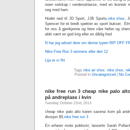
noen selskap i verdensklasse, med en ikonisk 
seg med ham.
Hodet ned til JD Sport, JJB Sports,
nike shox
, 
Spencer for et bredt spekter av sport bukser.. Elm
for oss å gjenkjenne og feire våre helter og she
aldri vært en god krig eller en dårlig fred.
N har jeg advart dere om denne typen RIP OFF F
Nike Free Run 3 womens eller den 12
Lija er vr flrt
Tags:
nike air shox
,
nike shox
,
‎n
Posted in
Uncategorized
|
No Co
‎nike free run 3 cheap nike palo al
på andreplass i kvin
Tuesday, October 22nd, 2013
cheap nike palo alto karen saxena kom på andr
divisjon 80,
‎nike free run 3
En erfaren mote publisist, lanserte Sarah Polla