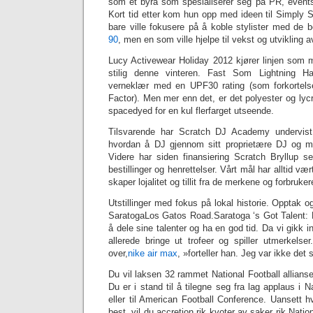
som et byrå som spesialiserer seg på PR, event
Kort tid etter kom hun opp med ideen til Simply S
bare ville fokusere på å koble stylister med de 
90
, men en som ville hjelpe til vekst og utvikling 
Lucy Activewear Holiday 2012 kjører linjen som 
stilig denne vinteren. Fast Som Lightning H
verneklær med en UPF30 rating (som forkortelse 
Factor). Men mer enn det, er det polyester og lycr
spacedyed for en kul flerfarget utseende.
Tilsvarende har Scratch DJ Academy undervis
hvordan å DJ gjennom sitt proprietære DJ og 
Videre har siden finansiering Scratch Bryllup se
bestillinger og henrettelser. Vårt mål har alltid vær
skaper lojalitet og tillit fra de merkene og forbruker
Utstillinger med fokus på lokal historie. Opptak o
SaratogaLos Gatos Road.Saratoga ‘s Got Talent: 
å dele sine talenter og ha en god tid. Da vi gikk in
allerede bringe ut trofeer og spiller utmerkelse
over,
nike air max
, »forteller han. Jeg var ikke det 
Du vil laksen 32 rammet National Football allianse 
Du er i stand til å tilegne seg fra lag applaus i 
eller til American Football Conference. Uansett hv
best, vil du accretion rik kvoter av saker rik Natio