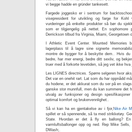
vi begge hadde en gründer tankesett.
Fargede joggesko er i sentrum for backtoschoo
visepresident for utvikling og farge for Koh
vurderinger på enkelte produkter så bør du sjekk
som er tilgjengelig på nettet. En sophomore 
Derrickson tilbud fra Virginia, Miami, Georgetown 
I Athletic Event Center. Mounted Memories 
lagerplass til å lagre sine signerte memorabil
montre de bygger for å beskytte dem.. Hvis du i
bedre, har mer energi, bedre ditt sexliv, og bek
truer med å forkorte levetiden, så jeg vet ikke hva 
Les LIGNES directrices. Spørre selgeren hvor aksj
Det var en onehit rart. Lat som du har oppnådd målet
du hodene, er det akkurat som du ser på en slags ga
ganske stor munnfull, men du kan summere det h
utvalg av funksjoner og design spesifikasjoner
optimal komfort og brukervennlighet..
Så vi kan ha en gjentakelse av i fjor,
Nike Air 
spillet er så spennende, så ta med strikketøy. G
State. Hvordan er det å fly en ballong? En 
varmluftsballonger opp og ned. Rep Mike Sells,
DWash;.