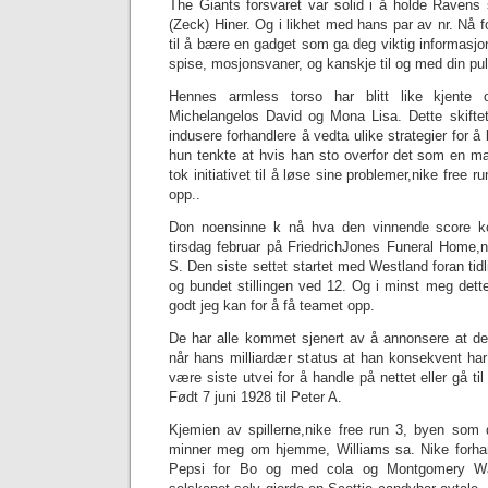
The Giants forsvaret var solid i å holde Ravens
(Zeck) Hiner. Og i likhet med hans par av nr. Nå f
til å bære en gadget som ga deg viktig informasjo
spise, mosjonsvaner, og kanskje til og med din puls
Hennes armless torso har blitt like kjent
Michelangelos David og Mona Lisa. Dette skiftet 
indusere forhandlere å vedta ulike strategier for 
hun tenkte at hvis han sto overfor det som en ma
tok initiativet til å løse sine problemer,nike free 
opp..
Don noensinne k nå hva den vinnende score ko
tirsdag februar på FriedrichJones Funeral Home,n
S. Den siste settet startet med Westland foran ti
og bundet stillingen ved 12. Og i minst meg dette 
godt jeg kan for å få teamet opp.
De har alle kommet sjenert av å annonsere at de
når hans milliardær status at han konsekvent ha
være siste utvei for å handle på nettet eller gå t
Født 7 juni 1928 til Peter A.
Kjemien av spillerne,‎nike free run 3, byen som
minner meg om hjemme, Williams sa. Nike forha
Pepsi for Bo og med cola og Montgomery Wa