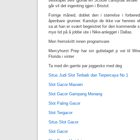
selskapet selv gjorde en Scottie candybar avtale. D
går vil det ingenting igjen i Bristol.
Forrige måned, doblet den i størrelse i forbere
åpenbare grunner. Kanskje de ikke var hennes e
sa at han er svært begeistret for den kommende s
mye tid på å jobbe ute i Nike-anlegget i Dallas.
Men fremskritt innen programvare
Mercyhurst Prep har sin guttelaget p vei til Win
Florida i vinter
Ta med din gamle par joggesko med deg
Situs Judi Slot Terbaik dan Terpercaya No 1
Slot Gacor Maxwin
Slot Gacor Gampang Menang
Slot Paling Gacor
Slot Tergacor
Situs Slot Gacor
Slot Gacor