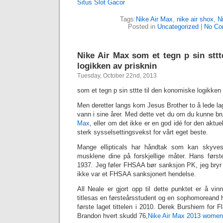
Situs Slot Gacor
Tags:
Nike Air Max
,
nike air shox
,
N
Posted in
Uncategorized
|
No Co
Nike Air Max som et tegn p sin sttt
logikken av prisknin
Tuesday, October 22nd, 2013
som et tegn p sin sttte til den konomiske logikken
Men deretter langs kom Jesus Brother to å lede la
vann i sine årer. Med dette vet du om du kunne br
Max
, eller om det ikke er en god idé for den aktuel
sterk sysselsettingsvekst for vårt eget beste.
Mange ellipticals har håndtak som kan skyves
musklene dine på forskjellige måter. Hans første
1937. Jeg føler FHSAA bør sanksjon PK, jeg bry
ikke var et FHSAA sanksjonert hendelse.
All Neale er gjort opp til dette punktet er å vin
titlesas en førsteårsstudent og en sophomoreand h
første laget tittelen i 2010. Derek Burshiem for
Brandon hvert skudd 76,
Nike Air Max 2013 wome