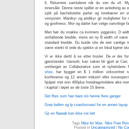
6. Returnere samtalene når du sier du vil. Myk
innersåle. Denne neste spillet er en avledning av e
spilt på bachelorette parter og innebærer en s
versjonen. Manikyr og pedikyr gir muligheter for
og goofiness. Mor og datter kan velge vanvittige far
Men bør du snakke ca kvinners joggesko, D widt
omfattende bredde, mens en ny B width vil være k
standard bredde. Du burde vite de eier vanlige m
være sterkt til orde du sjekke ut en lokal kjører skob
Vi er ikke dertil å se etter trusler. De er der fo
gjenstander. Uansett, kan saken bli gjort at Car
unnfanget av Collaborative som et nyhetsbrev f
shox
, har bygget en $ 1 million virksomhet r
konferanse og 12 annen industri eller issuespeci
hjulpet mer enn 400plus foredragsholdere øke mer 
i kapital i løpet av de siste 15 årene..
Det fltes som han bare slo henne flere ganger
Grep ballen og lp coasttocoast for en annen layup
Gjr en Nawab kan ikke vre lett
Tags:
Nike Air Max
,
Nike Free Run
Posted in
Uncategorized
|
No Co