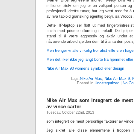
Warner Bros tegneserie ikonet Tweety Bird vil 
millioner. Selv om jeg er en velkjent person og 
profesjonell idrettsutøver, har jeg vært redd for å 
av hva tabloid gransking egentlig betyr, sa Woods.
Dette HP-laptop ser flott ut med fingerprintresist
finish med prisme utforming i trekull. De hjelp
stand til å være aggressiv og aktiv under et s
nåværende arbeid sjelden dem til å anta den posis
Men trenger vi alle virkelig tror alist ville vre i ha
Men det liker ikke jeg langt borte fra hjemmet eller
Nike Air Max 90 womens symbol eller design
Tags:
Nike Air Max
,
Nike Air Max 9
,
Posted in
Uncategorized
|
No Co
Nike Air Max som integrert de mest 
av vince carter
Tuesday, October 22nd, 2013
som integrert de mest personlige faktorer av vince
Jeg sikret alle disse elementene i troppen 