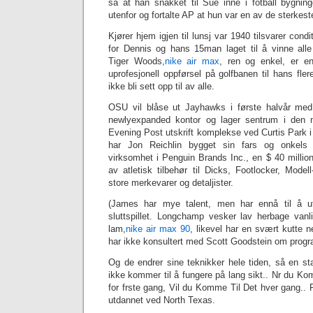
sa at han snakket til Sue inne i fotball bygni
utenfor og fortalte AP at hun var en av de sterkest
Kjører hjem igjen til lunsj var 1940 tilsvarer condi
for Dennis og hans 15man laget til å vinne all
Tiger Woods,
nike air max
, ren og enkel, er e
uprofesjonell oppførsel på golfbanen til hans fler
ikke bli sett opp til av alle.
OSU vil blåse ut Jayhawks i første halvår med
newlyexpanded kontor og lager sentrum i den m
Evening Post utskrift komplekse ved Curtis Park i 
har Jon Reichlin bygget sin fars og onkels 
virksomhet i Penguin Brands Inc., en $ 40 millionp
av atletisk tilbehør til Dicks, Footlocker, Model
store merkevarer og detaljister.
(James har mye talent, men har ennå til å ut
sluttspillet. Longchamp vesker lav herbage vanli
lam,
‎nike air max 90
, likevel har en svært kutte n
har ikke konsultert med Scott Goodstein om prog
Og de endrer sine teknikker hele tiden, så en stat
ikke kommer til å fungere på lang sikt.. Nr du K
for frste gang, Vil du Komme Til Det hver gang..
utdannet ved North Texas.