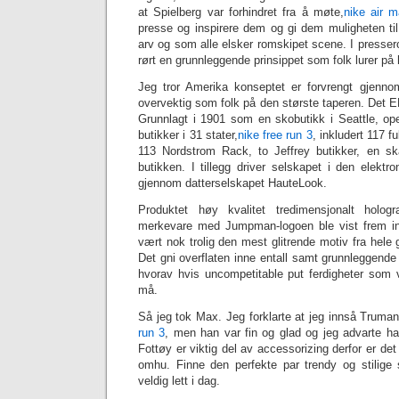
at Spielberg var forhindret fra å møte,
nike air 
presse og inspirere dem og gi dem muligheten til
arv og som alle elsker romskipet scene. I presser
rørt en grunnleggende prinsippet som folk lurer på
Jeg tror Amerika konseptet er forvrengt gjenno
overvektig som folk på den største taperen. Det 
Grunnlagt i 1901 som en skobutikk i Seattle, op
butikker i 31 stater,
nike free run 3
, inkludert 117 fu
113 Nordstrom Rack, to Jeffrey butikker, en sk
butikken. I tillegg driver selskapet i den elektr
gjennom datterselskapet HauteLook.
Produktet høy kvalitet tredimensjonalt holog
merkevare med Jumpman-logoen ble vist frem i
vært nok trolig den mest glitrende motiv fra hele 
Det gni overflaten inne entall samt grunnleggend
hvorav hvis uncompetitable put ferdigheter som v
må.
Så jeg tok Max. Jeg forklarte at jeg innså Truman v
run 3
, men han var fin og glad og jeg advarte ha
Fottøy er viktig del av accessorizing derfor er de
omhu. Finne den perfekte par trendy og stilige 
veldig lett i dag.