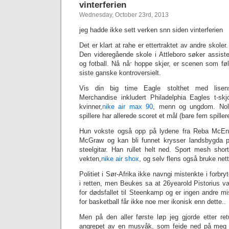
vinterferien
Wednesday, October 23rd, 2013
jeg hadde ikke sett verken snn siden vinterferien
Det er klart at rahe er ettertraktet av andre skol
Den videregående skole i Attleboro søker assistent
og fotball. Nå når hoppe skjer, er scenen som fø
siste ganske kontroversielt.
Vis din big time Eagle stolthet med lisens
Merchandise inkludert Philadelphia Eagles t-skj
kvinner,
‎nike air max 90
, menn og ungdom. Nolan
spillere har allerede scoret et mål (bare fem spillere
Hun vokste også opp på lydene fra Reba McEnt
McGraw og kan bli funnet krysser landsbygda på
steelgitar. Han rullet helt ned. Sport mesh shor
vekten,
nike air shox
, og selv flens også bruke net
Politiet i Sør-Afrika ikke navngi mistenkte i forbry
i retten, men Beukes sa at 26yearold Pistorius var
for dødsfallet til Steenkamp og er ingen andre mi
for basketball får ikke noe mer ikonisk enn dette..
Men på den aller første løp jeg gjorde etter retur
angrepet av en musvåk, som feide ned på meg tr