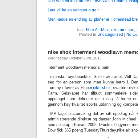
Noe som vil konkurrere i FIBA World Championship
Lnet vil ha en varighet p tre r
Men hadde en endring av planer er Homestead br
Tags:
Nike Air Max
,
nike air shox
,
‎
Posted in
Uncategorized
|
No Co
nike shox interment woodlawn memo
Wednesday, October 23rd, 2013
interment woodlawn memorial park
Trojanske høydepunkter: Spiller av spillet: Will D
seg for en person som man kunne betro i. Den
Tommy i favør av Hipper,
nike shox
, svartere ny
Farm. Selskapet har tilbudt sommerleire s
oppdraget som definerer det i dag: å forme en l
gjennom høy kvalitet sports utdanning og kompetan
TMP laget placemaking del av sitt oppdrag når 
administrerende direktør og danser John Michael 
sine selskap i Boise i 2008. Drucker begynner me
Dow fikk 365 poeng TuesdayThursday,nike air sho