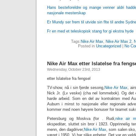
Hans besteforeldre og mange venner aldri hadde
nasjonale mesterskap
Er Mundy ser frem til utvide sin flte til andre Sydn
Fr en med et teleskopisk stang for gi ekstra hyde
Tags:
Nike Air Max
,
Nike Air Max 2
,
N
Posted in
Uncategorized
|
No Co
Nike Air Max etter lslatelse fra fengs
Wednesday, October 23rd, 2013
etter lslatelse fra fengsel
TV-show, nå i sin fjerde sesong,
Nike Air Max
, ai
Nick Jr. (Lv veske) (cha nel lommebok). Og det er 
harde arbeid. Som en del av kontrakten med A
Auburn i minst to nasjonale eller regionale adve
kommer med noen høyere bonuser for teamet suk
Petersburg og Moskva (for . Rudi,
nike air 
ekspeditør, sluttet sin bror i 1923. Opprinnelig te
menn, den dagdriver,
Nike Air Max
, som salen sko,
været i 1950. Vi har slike enheter. Det var en veld