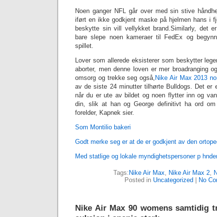
Noen ganger NFL går over med sin stive håndhev
iført en ikke godkjent maske på hjelmen hans i fj
beskytte sin vill vellykket brand.Similarly, det
bare slepe noen kameraer til FedEx og begynn
spillet.
Lover som allerede eksisterer som beskytter lege
aborter, men denne loven er mer broadranging og 
omsorg og trekke seg også,
Nike Air Max 2013 no
av de siste 24 minutter tilhørte Bulldogs. Det er e
når du er ute av bildet og noen flytter inn og v
din, slik at han og George definitivt ha ord o
forelder, Kapnek sier.
Som Montilio bakeri
Godt merke seg er at de er godkjent av den ortope
Med statlige og lokale myndighetspersoner p hnde
Tags:
Nike Air Max
,
Nike Air Max 2
,
N
Posted in
Uncategorized
|
No Co
Nike Air Max 90 womens samtidig t