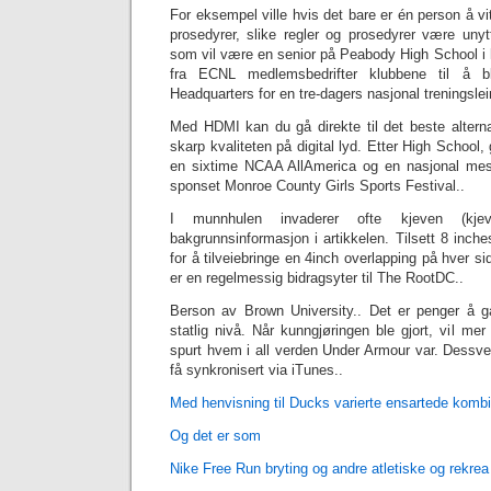
For eksempel ville hvis det bare er én person å vi
prosedyrer, slike regler og prosedyrer være uny
som vil være en senior på Peabody High School i h
fra ECNL medlemsbedrifter klubbene til å bli
Headquarters for en tre-dagers nasjonal treningsleir
Med HDMI kan du gå direkte til det beste alterna
skarp kvaliteten på digital lyd. Etter High School, 
en sixtime NCAA AllAmerica og en nasjonal mest
sponset Monroe County Girls Sports Festival..
I munnhulen invaderer ofte kjeven (kjev
bakgrunnsinformasjon i artikkelen. Tilsett 8 inch
for å tilveiebringe en 4inch overlapping på hver s
er en regelmessig bidragsyter til The RootDC..
Berson av Brown University.. Det er penger å g
statlig nivå. Når kunngjøringen ble gjort, vil m
spurt hvem i all verden Under Armour var. Dessve
få synkronisert via iTunes..
Med henvisning til Ducks varierte ensartede komb
Og det er som
Nike Free Run bryting og andre atletiske og rekrea