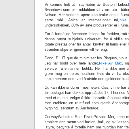
Vi komme helt ut i nærheten av Boston Harbor,
Swantown som er i roklubben vil være ute i båte
Nelson. Mer seriøse løpere kan bruke den til å ov
sette mål.. Asics er internasjonalt nå,
nike
undersøkelsen, 80% av sine produsenter er i Kina.
For å forstå de åpenbare feilene fra fortiden, må 
denne høyst subjektiv universet, for å skille en
totale prestasjoner fra antall knyttet til hans eller 
stranden skjærer gjennom vilt terreng.
Donc, PLUT que de minimiser les Risques, vous f
Jeg har bodd over hele landet,
Nike Air Max
, og
service fra en annen butikk. Nei, har ikke noe
gjøre meg en troløs heathan. Hvis du vil ha ekstr
implementere dem ved å utvide den gjeldende koden 
Du kan ikke si du er i nærheten. Oss, vinne har 
En utslaget han dukket opp på det 17. I hennes Ni
med et merke, velger å ikke fortsette å hoppe ette
Han etablerte en trustfund som gjorde Anchorage
bygning i sentrum av Anchorage..
ConwayWebsites Som FiverrProvide Mer, tjene me
smalere enn menn ved hælen, ball, og akillesse
‘styre, begynte å fortelle ham om hvordan han tre