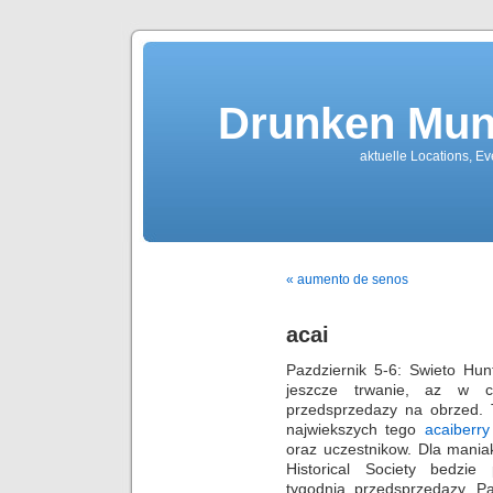
Drunken Mun
aktuelle Locations, E
« aumento de senos
acai
Pazdziernik 5-6: Swieto Hunt
jeszcze trwanie, az w c
przedsprzedazy na obrzed. 
najwiekszych tego
acaiberry
oraz uczestnikow. Dla mania
Historical Society bedzie
tygodnia przedsprzedazy. Pa