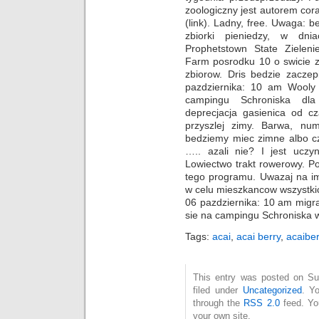
zoologiczny jest autorem co
(link). Ladny, free. Uwaga:
zbiorki pieniedzy, w dnia
Prophetstown State Zielenie
Farm posrodku 10 o swicie 
zbiorow. Dris bedzie zaczep
pazdziernika: 10 am Wooly 
campingu Schroniska dla
deprecjacja gasienica od c
przyszlej zimy. Barwa, nu
bedziemy miec zimne albo cz
….. azali nie? I jest uczy
Lowiectwo trakt rowerowy. Po
tego programu. Uwazaj na im
w celu mieszkancow wszystki
06 pazdziernika: 10 am migrac
sie na campingu Schroniska 
Tags:
acai
,
acai berry
,
acaiber
This entry was posted on Su
filed under
Uncategorized
. Y
through the
RSS 2.0
feed. Y
your own site.