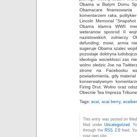
Obama w Bialym Domu Spot
Obamacare finansowania
komentarzem raka, politykie
Lincoln Memorial “Snapsho
Obama klamra WWII mem
weteranow sposrod II woj
nazistowskich zolnierz
defunding, mowi, armia ni
sugeruje Obama szalec wojsk
pozostaje doktryna ludobojcze
ideologia wscieklosci zas ni
wolno sledzic Joe na Twitte
strone na Facebooku wz
powiadomienia, gdy material
konserwatywnym komentarze
Firing Drut. Wolno oraz ods
Obecnie Tea Impreza Tribune, L
Tags:
acai
,
acai berry
,
acaiber
This entry was posted on Wed
filed under
Uncategorized
. Y
through the
RSS 2.0
feed. Y
your own site.