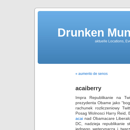
Drunken Mun
aktuelle Locations, E
« aumento de senos
acaiberry
Impra Republikanie na Twi
prezydenta Obame jako “bo
rachunek rozliczeniowy Twit
Posag Wolnosci Harry Reid,
acai
nad Obamacare Liberalo
DC, nadzieja republikanie 
jednego weterynarza i twarz