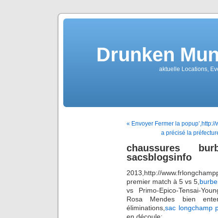
Drunken Mun
aktuelle Locations, E
« Envoyer Fermer la popup’,http:/
a précisé la préfectu
chaussures bu
sacsblogsinfo
2013,http://www.frlongcham
premier match à 5 vs 5,
burbe
vs Primo-Epico-Tensai-Young
Rosa Mendes bien enten
éliminations,
sac longchamp p
en découle: