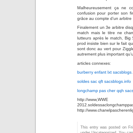
Malheureusement ça ne co
confusion pour porter son f
grâce au compte d’un arbitre
Finalement un 3e arbitre dis
match mais le titre ne cha
lutteurs après le match, Bi
prod insiste bien sur le fait 
sont donc au vert pour Ziggle
autrement plus important qu’u
articles connexes:
burberry enfant lxt sacsblogs.
soldes sac qft sacsblogs.info
longchamp pas cher qqh sacs
http://www,W
2012.soldessaclongchamppas
http://www.chanelpascherenli
This entry was posted on Frid
under Uncategorized. You can 