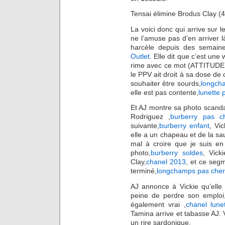
Tensai élimine Brodus Clay (4
La voici donc qui arrive sur le
ne l’amuse pas d’en arriver
harcèle depuis des semaine
Outlet
. Elle dit que c’est une 
rime avec ce mot (ATTITUDE
le PPV ait droit à sa dose de 
souhaiter être sourds,
longch
elle est pas contente,
lunette 
Et AJ montre sa photo scanda
Rodriguez ,
burberry pas c
suivante,
burberry enfant
, Vi
elle a un chapeau et de la sa
mal à croire que je suis en 
photo,
burberry soldes
, Vick
Clay,
chanel 2013
, et ce seg
terminé,
longchamps pas cher
AJ annonce à Vickie qu’elle
peine de perdre son emploi
également vrai ,
chanel lune
Tamina arrive et tabasse AJ. 
un rire sardonique.