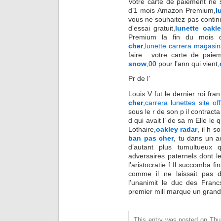
Votre carte de paiement ne s
d’1 mois Amazon Premium,
l
vous ne souhaitez pas conti
d’essai gratuit,
lunette oakl
Premium la fin du mois d’
cher
,
lunette carrera magasi
faire : votre carte de pai
snow
,00 pour l’ann qui vient,
Pr de l’
Louis V fut le dernier roi fra
cher
,
carrera lunettes site off
sous le r de son p il contract
d qui avait l’ de sa m Elle le 
Lothaire,
oakley radar
, il h 
ban pas cher
, tu dans un a
d’autant plus tumultueux
adversaires paternels dont 
l’aristocratie f Il succomba fi
comme il ne laissait pas 
l’unanimit le duc des Fran
premier mill marque un grand 
This entry was posted on Thurs