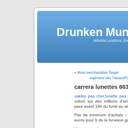
Drunken Mun
aktuelle Locations, E
« Mass merchandiser Target
ingénieur des TravauxPub
carrera lunettes 66
oakley pas cher
,
lunette pas 
volont sur des millions d’arti
pass avant 16h du lundi au ve
Pas de minimum d’achats – i
euros pour b de la livraison gr