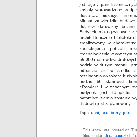
jednego z paneli slonecznyc
zostaly wprowadzone w lipcu
dostarcza biezacych inform
Miasta zatwierdzila budowe 
dolarow darowizny bezimie
Budynek ma egzystowac z w
architektonicznie bibliotek
zrealizowany w charakterz
zaspokojenia potrzeb ros
technologicznie w wyzszym s
66.000 metrow kwadratowych 
bedzie w duzym stopniu prz
odbedzie sie w srodku sto
rozciagania wysokosc budynku
bedzie 66 stanowisk kom
eReaders i w znacznym sto
budynek jest kompletna, a
natomiast ziemia zostanie w
Budowla jest zaplanowany.
Tags:
acai
,
acai berry
,
pills
This entry was posted on Tue
filed under
Uncategorized
. Y