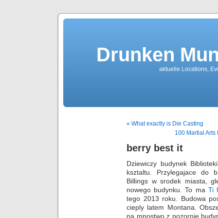
Drunken Mun
aktuelle Locations, E
« What exactly is Die Casting
100 Martial Art
berry best it
Dziewiczy budynek Bibliotek
ksztaltu. Przylegajace do 
Billings w srodek miasta, 
nowego budynku. To ma
Ti 
tego 2013 roku. Budowa pos
cieply latem Montana. Obsze
na mnostwo z pozornie budy