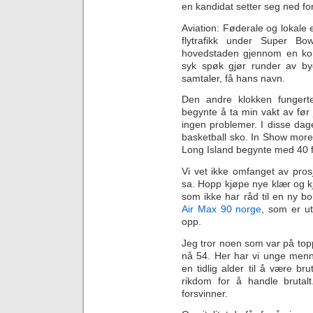
en kandidat setter seg ned f
Aviation: Føderale og lokale 
flytrafikk under Super Bo
hovedstaden gjennom en komb
syk spøk gjør runder av by
samtaler, få hans navn.
Den andre klokken fungert
begynte å ta min vakt av før 
ingen problemer. I disse dag
basketball sko. In Show mor
Long Island begynte med 40 f
Vi vet ikke omfanget av pros
sa. Hopp kjøpe nye klær og k
som ikke har råd til en ny b
Air Max 90 norge
, som er ut
opp.
Jeg tror noen som var på toppe
nå 54. Her har vi unge menn
en tidlig alder til å være br
rikdom for å handle brutalt
forsvinner.