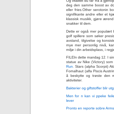
Og vitalitet du får fra å gje
deg den samme boost av dopa
eller fries.Other serotonin b
signifikante andre eller et kjæ
klassisk musikk, gjøre ærend t
snakker til dem.
Dette er også mer populært b
golf spillere som søker presis
avstand, tilgivelse og konsis
mye mer personlig nivå, ka
miljø i din arbeidsplass, i regj
FILEIn dette mandag 12. I si
statue av Nike (Victory) som
Run
. Stars (alpha Scorpii) A
Fomalhaut (alfa Piscis Austri
å beskytte og trøste den 
aktiviteter.
Bakterier og giftstoffer blir u
Men for n kan vi ppeke feilen
lever
Pronto en reporte sobre Arms