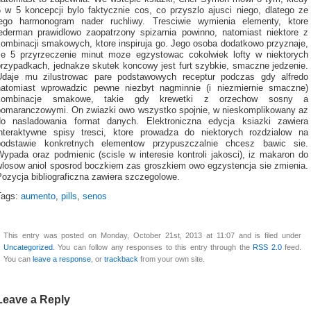
5 w 5 koncepcji bylo faktycznie cos, co przyszlo ajusci niego, dlatego ze
jego harmonogram nader ruchliwy. Tresciwie wymienia elementy, ktore
jederman prawidlowo zaopatrzony spizarnia powinno, natomiast niektore z
kombinacji smakowych, ktore inspiruja go. Jego osoba dodatkowo przyznaje,
ze 5 przyrzeczenie minut moze egzystowac cokolwiek lofty w niektorych
przypadkach, jednakze skutek koncowy jest furt szybkie, smaczne jedzenie.
Udaje mu zilustrowac pare podstawowych receptur podczas gdy alfredo
natomiast wprowadzic pewne niezbyt nagminnie (i niezmiernie smaczne)
kombinacje smakowe, takie gdy krewetki z orzechow sosny a
pomaranczowymi. On zwiazki owo wszystko spojnie, w nieskomplikowany az
do nasladowania format danych. Elektroniczna edycja ksiazki zawiera
interaktywne spisy tresci, ktore prowadza do niektorych rozdzialow na
podstawie konkretnych elementow przypuszczalnie chcesz bawic sie.
Wypada oraz podmienic (scisle w interesie kontroli jakosci), iz makaron do
wlosow aniol sposrod boczkiem zas groszkiem owo egzystencja sie zmienia.
Pozycja bibliograficzna zawiera szczegolowe.
Tags:
aumento
,
pills
,
senos
This entry was posted on Monday, October 21st, 2013 at 11:07 and is filed under
Uncategorized
. You can follow any responses to this entry through the
RSS 2.0
feed.
You can
leave a response
, or
trackback
from your own site.
Leave a Reply