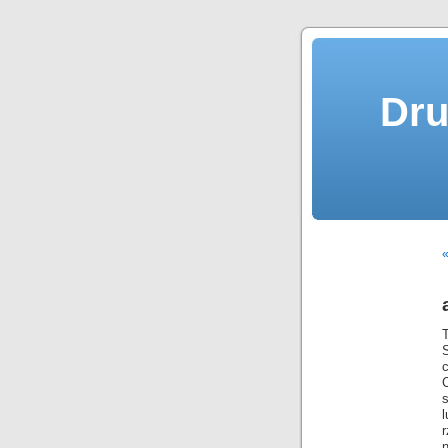
Dru
«