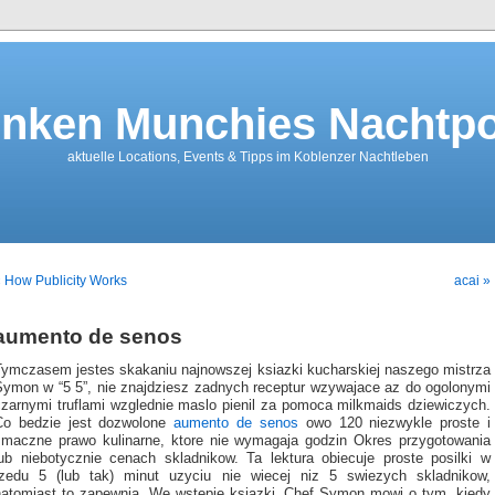
nken Munchies Nachtpo
aktuelle Locations, Events & Tipps im Koblenzer Nachtleben
 How Publicity Works
acai »
aumento de senos
Tymczasem jestes skakaniu najnowszej ksiazki kucharskiej naszego mistrza
Symon w “5 5”, nie znajdziesz zadnych receptur wzywajace az do ogolonymi
czarnymi truflami wzglednie maslo pienil za pomoca milkmaids dziewiczych.
Co bedzie jest dozwolone
aumento de senos
owo 120 niezwykle proste i
smaczne prawo kulinarne, ktore nie wymagaja godzin Okres przygotowania
lub niebotycznie cenach skladnikow. Ta lektura obiecuje proste posilki w
rzedu 5 (lub tak) minut uzyciu nie wiecej niz 5 swiezych skladnikow,
natomiast to zapewnia. We wstepie ksiazki, Chef Symon mowi o tym, kiedy