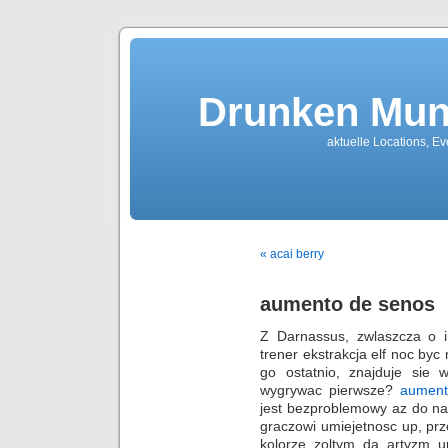
Drunken Mun
aktuelle Locations, E
« acai berry
aumento de senos
Z Darnassus, zwlaszcza o il
trener ekstrakcja elf noc byc
go ostatnio, znajduje sie
wygrywac pierwsze?
aument
jest bezproblemowy az do n
graczowi umiejetnosc up, pr
kolorze zoltym da artyzm u