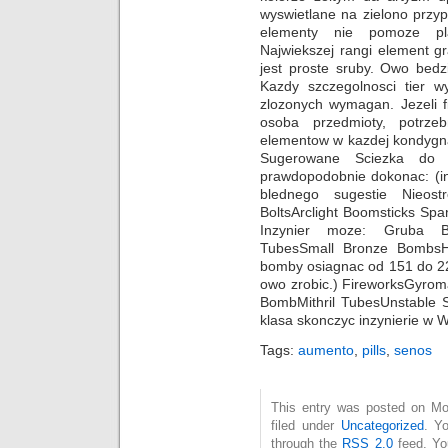
wyswietlane na zielono przy
elementy nie pomoze pla
Najwiekszej rangi element g
jest proste sruby. Owo bedz
Kazdy szczegolnosci tier 
zlozonych wymagan. Jezeli fi
osoba przedmioty, potrze
elementow w kazdej kondygnac
Sugerowane Sciezka do
prawdopodobnie dokonac: (in
blednego sugestie Nieost
BoltsArclight Boomsticks Sp
Inzynier moze: Gruba Bl
TubesSmall Bronze Bombs
bomby osiagnac od 151 do 22
owo zrobic.) FireworksGyroma
BombMithril TubesUnstable S
klasa skonczyc inzynierie w W
Tags:
aumento
,
pills
,
senos
This entry was posted on Mo
filed under
Uncategorized
. Y
through the
RSS 2.0
feed. Y