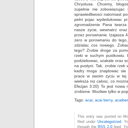
Chrystusa. Chcemy, blogos
zupelnie nie zobowiazujac
sprawiedliwosci natomiast po
pelni pojac wydedukowac pr
zgromadzenie Pana twarza 
nasze zycie, wewnatrz oraz
przez porownanie. Izajasza 4
zero w porownaniu do tego
zdzialac cos nowego. Zobac
tego? Zrobie droge za pom
rzeki w suchym pustkowiu. D
podziekowac, szakale oraz s
na pustyni. Tak, zrobie rze
kadry moga znajdowac sie
prace w swoim zyciu w tej c
wieksza niz calosc, co mozna
Efezjan 3:20) To jest nowa 
zrobione. Mozliwe tylko w po
Tags:
acai
,
acai berry
,
acaiber
This entry was posted on Mo
filed under
Uncategorized
. Y
through the
RSS 2.0
feed. Y