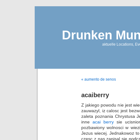
Drunken Mun
aktuelle Locations, E
« aumento de senos
acaiberry
Z jakiego powodu nie jest wi
zauwazyl, iz calosc jest be
zaleta poznania Chrystusa J
inne
acai berry
sie ucisnio
pozbawiony wolnosci w wiezie
Jezus wiecej. Jednakowoz to
czesc z nas zapisal sie pod