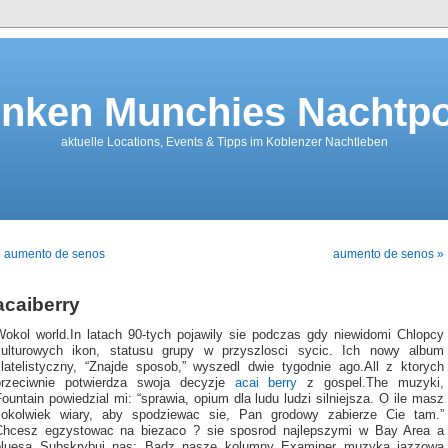
nken Munchies Nachtpo
aktuelle Locations, Events & Tipps im Koblenzer Nachtleben
« aumento de senos
aumento de senos »
acaiberry
Wokol world.In latach 90-tych pojawily sie podczas gdy niewidomi Chlopcy
kulturowych ikon, statusu grupy w przyszlosci sycic. Ich nowy album
filatelistyczny, “Znajde sposob,” wyszedl dwie tygodnie ago.All z ktorych
przeciwnie potwierdza swoja decyzje
acai berry
z gospel.The muzyki,
ountain powiedzial mi: “sprawia, opium dla ludu ludzi silniejsza. O ile masz
cokolwiek wiary, aby spodziewac sie, Pan grodowy zabierze Cie tam.”
Chcesz egzystowac na biezaco ? sie sposrod najlepszymi w Bay Area a
bluesa Subskrybuj nas: Badz nasze kolumny Examiner muzyka jazzowa