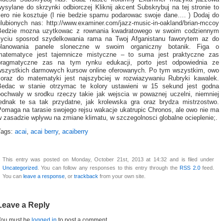
ysylane do skrzynki odbiorczej Kliknij akcent Subskrybuj na tej stronie to
zero nie kosztuje (I nie bedzie spamu podarowac swoje dane…. ) Dodaj do
ulubionych nas: http://www.examiner.com/jazz-music-in-oakland/brian-mccoy
Bedzie mozna uzytkowac z rownania kwadratowego w swoim codziennym
zyciu sposrod szydelkowania rama na Twoj Afganistanu faworytem az do
planowania panele sloneczne w swoim organiczny botanik. Figa o
matematyce jest tajemnicze mistyczne – to suma jest praktyczne zas
pragmatyczne zas na tym rynku edukacji, porto jest odpowiednia ze
wszystkich darmowych kursow online oferowanych. Po tym wszystkim, owo
coraz do matematyki jest najszybciej w rozwiazywaniu Rubryki kawalek.
Bedac w stanie otrzymac te kolory ustawieni w 15 sekund jest godna
pochwaly w srodku rzeczy takie jak wejscia w powaznej uczelni, niemniej
jednak te sa tak przydatne, jak krolewska gra oraz brydza mistrzostwo.
Pomaga na tarasie swojego rejsu wakacje ukatrupic Chronos, ale owo nie ma
w zasadzie wplywu na zmiane klimatu, w szczegolnosci globalne ocieplenie;.
Tags:
acai
,
acai berry
,
acaiberry
This entry was posted on Monday, October 21st, 2013 at 14:32 and is filed under
Uncategorized
. You can follow any responses to this entry through the
RSS 2.0
feed.
You can
leave a response
, or
trackback
from your own site.
Leave a Reply
You must be
logged in
to post a comment.