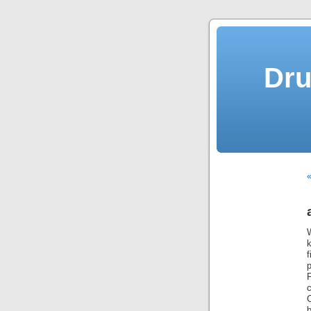
Dru
F