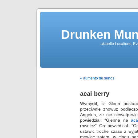
Drunken Mun
aktuelle Locations, E
« aumento de senos
acai berry
Wymyslil, iz Glenn posta
przeciwnie znowuz podlacz
Angeles, ze nie niewatpliw
powiedzial: “Glenna na
aca
rowniez” On powiedzial: “O
ustawic troche czasu z wyja
mowiac zatem, w ciagu par