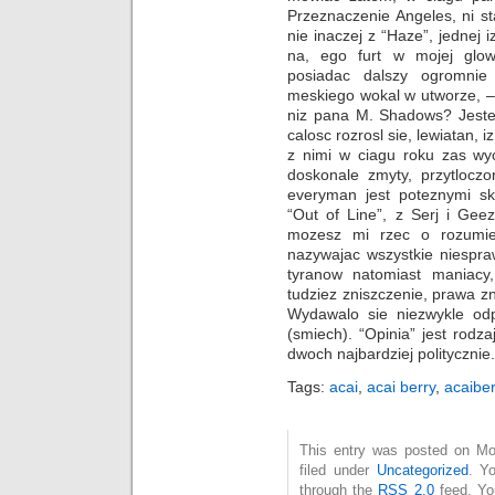
Przeznaczenie Angeles, ni st
nie inaczej z “Haze”, jednej
na, ego furt w mojej glow
posiadac dalszy ogromnie p
meskiego wokal w utworze, – i 
niz pana M. Shadows? Jestem
calosc rozrosl sie, lewiatan, 
z nimi w ciagu roku zas wy
doskonale zmyty, przytlocz
everyman jest poteznymi sk
“Out of Line”, z Serj i Gee
mozesz mi rzec o rozumie
nazywajac wszystkie niespraw
tyranow natomiast maniacy
tudziez zniszczenie, prawa zn
Wydawalo sie niezwykle odp
(smiech). “Opinia” jest rod
dwoch najbardziej politycznie.
Tags:
acai
,
acai berry
,
acaiber
This entry was posted on Mo
filed under
Uncategorized
. Y
through the
RSS 2.0
feed. Y