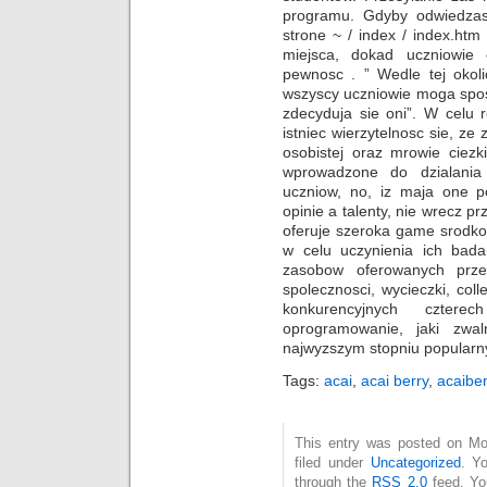
programu. Gdyby odwiedzasz 
strone ~ / index / index.htm S
miejsca, dokad uczniowie 
pewnosc . ” Wedle tej okoli
wszyscy uczniowie moga spos
zdecyduja sie oni”. W celu r
istniec wierzytelnosc sie, ze 
osobistej oraz mrowie ciezk
wprowadzone do dzialania
uczniow, no, iz maja one po
opinie a talenty, nie wrecz p
oferuje szeroka game srodko
w celu uczynienia ich bada
zasobow oferowanych przez
spolecznosci, wycieczki, col
konkurencyjnych czter
oprogramowanie, jaki zwa
najwyzszym stopniu popularn
Tags:
acai
,
acai berry
,
acaiber
This entry was posted on Mo
filed under
Uncategorized
. Y
through the
RSS 2.0
feed. Y