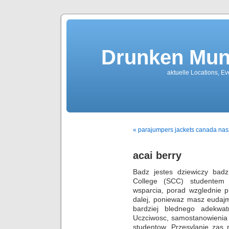
Drunken Mun
aktuelle Locations, E
« parajumpers jackets canada nasx
acai berry
Badz jestes dziewiczy badz
College (SCC) studentem t
wsparcia, porad wzglednie p
dalej, poniewaz masz eudaj
bardziej blednego adekwa
Uczciwosc, samostanowienia 
studentow. Przesylanie zas