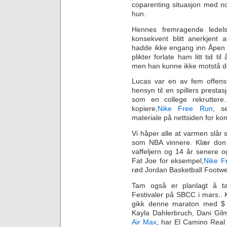
coparenting situasjon med no
hun.
Hennes fremragende ledels
konsekvent blitt anerkjent 
hadde ikke engang inn Åpen kv
plikter forlate ham litt tid til
men han kunne ikke motstå de
Lucas var en av fem offensi
hensyn til en spillers presta
som en college rekruttere
kopiere,
Nike Free Run
, se
materiale på nettsiden for ko
Vi håper alle at varmen slår 
som NBA vinnere. Klær don
vaffeljern og 14 år senere o
Fat Joe for eksempel,
Nike F
rød Jordan Basketball Footwe
Tam også er planlagt å ta
Festivaler på SBCC i mars..
gikk denne maraton med $ 1
Kayla Dahlerbruch, Dani Gi
Air Max
, har El Camino Real 