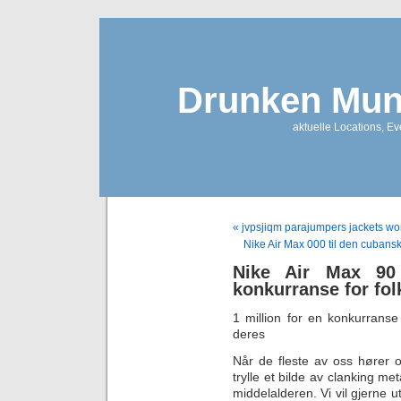
Drunken Mun
aktuelle Locations, E
« jvpsjiqm parajumpers jackets w
Nike Air Max 000 til den cuban
Nike Air Max 90
konkurranse for fol
1 million for en konkurranse
deres
Når de fleste av oss hører 
trylle et bilde av clanking me
middelalderen. Vi vil gjerne u