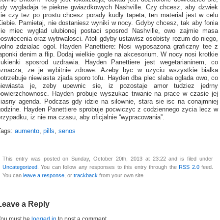
gdy wygladaja te piekne gwiazdkowych Nashville. Czy chcesz, aby dzwiek
sie czy tez po prostu chcesz porady kudly tapeta, ten material jest w celu
iebie. Pamietaj, nie dostaniesz wyniki w nocy. Gdyby chcesz, tak aby fonia
sie miec wyglad ulubionej postaci sposrod Nashville, owo zajmie masa
oswiecenia oraz wytrwalosci. Atoli gdyby ustawisz osobisty rozum do niego,
wolno zdzialac ogol. Hayden Panettiere: Nosi wyposazona graficzny tee z
aponki denim a flip. Dodaj wielkie gogle na akcesorium. W nocy nosi krotkie
sukienki sposrod uzdrawia. Hayden Panettiere jest wegetarianinem, co
oznacza, ze ​​je wybitnie zdrowe. Azeby byc w uzyciu wszystkie bialka
otrzebuje niewiasta zjada sporo tofu. Hayden dba plec slaba oglada owo, co
niewiasta je, zeby upewnic sie, iz pozostaje amor tudziez jedrny
powierzchownosc. Hayden probuje wyszukac trwanie na prace w czasie jej
ciasny agenda. Podczas gdy idzie na silownie, stara sie isc na conajmniej
godzine. Hayden Panettiere sprobuje pocwiczyc z codziennego zycia lecz w
rzypadku, iz nie ma czasu, aby oficjalnie “wypracowania”.
Tags:
aumento
,
pills
,
senos
This entry was posted on Sunday, October 20th, 2013 at 23:22 and is filed under
Uncategorized
. You can follow any responses to this entry through the
RSS 2.0
feed.
You can
leave a response
, or
trackback
from your own site.
Leave a Reply
You must be
logged in
to post a comment.