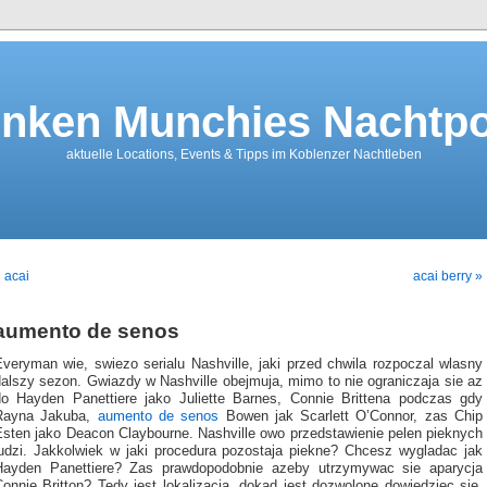
nken Munchies Nachtpo
aktuelle Locations, Events & Tipps im Koblenzer Nachtleben
 acai
acai berry »
aumento de senos
Everyman wie, swiezo serialu Nashville, jaki przed chwila rozpoczal wlasny
dalszy sezon. Gwiazdy w Nashville obejmuja, mimo to nie ograniczaja sie az
do Hayden Panettiere jako Juliette Barnes, Connie Brittena podczas gdy
Rayna Jakuba,
aumento de senos
Bowen jak Scarlett O’Connor, zas Chip
Esten jako Deacon Claybourne. Nashville owo przedstawienie pelen pieknych
ludzi. Jakkolwiek w jaki procedura pozostaja piekne? Chcesz wygladac jak
Hayden Panettiere? Zas prawdopodobnie azeby utrzymywac sie aparycja
onnie Britton? Tedy jest lokalizacja, dokad jest dozwolone dowiedziec sie,