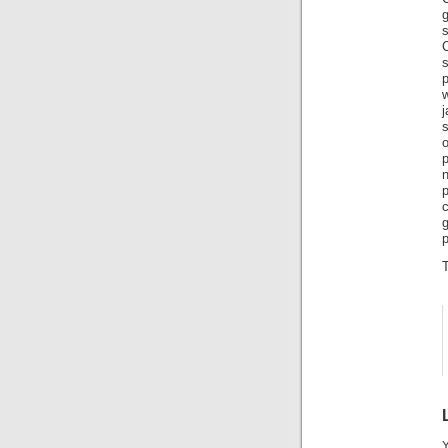
C
p
j
p
p