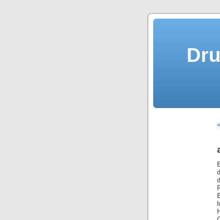
Dru
«
C