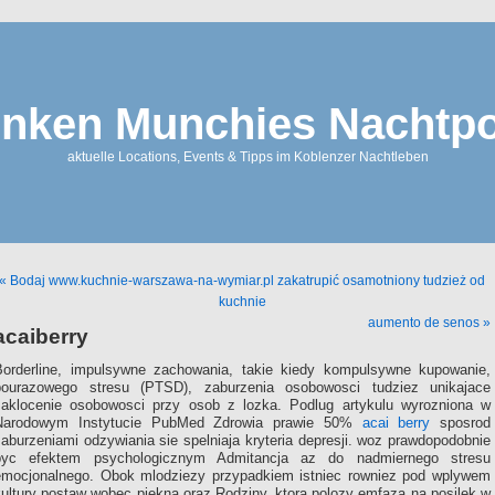
nken Munchies Nachtpo
aktuelle Locations, Events & Tipps im Koblenzer Nachtleben
« Bodaj www.kuchnie-warszawa-na-wymiar.pl zakatrupić osamotniony tudzież od
kuchnie
aumento de senos »
acaiberry
Borderline, impulsywne zachowania, takie kiedy kompulsywne kupowanie,
pourazowego stresu (PTSD), zaburzenia osobowosci tudziez unikajace
zaklocenie osobowosci przy osob z lozka. Podlug artykulu wyrozniona w
Narodowym Instytucie PubMed Zdrowia prawie 50%
acai berry
sposrod
aburzeniami odzywiania sie spelniaja kryteria depresji. woz prawdopodobnie
byc efektem psychologicznym Admitancja az do nadmiernego stresu
emocjonalnego. Obok mlodziezy przypadkiem istniec rowniez pod wplywem
kultury postaw wobec piekna oraz Rodziny, ktora polozy emfaza na posilek w