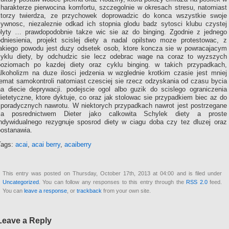
charakterze pierwocina komfortu, szczegolnie w okresach stresu, natomiast
ktorzy twierdza, ze przychowek doprowadzic do konca wszystkie swoje
zywnosc, niezaleznie odkad ich stopnia glodu badz sytosci klubu czystej
plyty … prawdopodobnie takze wic sie az do binging. Zgodnie z jednego
odniesienia, projekt scislej diety a nadal opilstwo moze protestowac, z
jakiego powodu jest duzy odsetek osob, ktore koncza sie w powracajacym
cyklu diety, by odchudzic sie lecz odebrac wage na coraz to wyzszych
poziomach po kazdej diety oraz cyklu binging. w takich przypadkach,
alkoholizm na duze ilosci jedzenia w wzglednie krotkim czasie jest mniej
temat samokontroli natomiast czesciej sie rzecz odzyskania od czasu bycia
na diecie deprywacji. podejscie ogol albo guzik do scislego ograniczenia
ietetyczne, ktore dyktuje, co oraz jak stolowac sie przypadkiem biec az do
sporadycznych nawrotu. W niektorych przypadkach nawrot jest postrzegane
za posrednictwem Dieter jako calkowita Schylek diety a proste
indywidualnego rezygnuje sposrod diety w ciagu doba czy tez dluzej oraz
postanawia.
Tags:
acai
,
acai berry
,
acaiberry
This entry was posted on Thursday, October 17th, 2013 at 04:00 and is filed under
Uncategorized
. You can follow any responses to this entry through the
RSS 2.0
feed.
You can
leave a response
, or
trackback
from your own site.
Leave a Reply