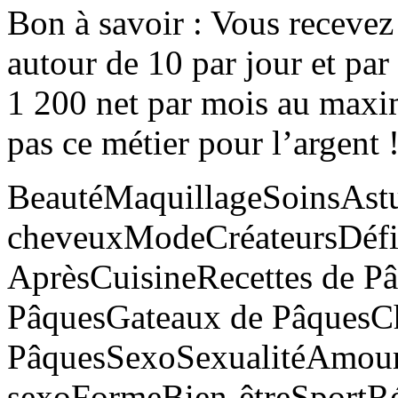
Bon à savoir : Vous recevez
autour de 10 par jour et par
1 200 net par mois au max
pas ce métier pour l’argent 
BeautéMaquillageSoinsAst
cheveuxModeCréateursDéfi
AprèsCuisineRecettes de P
PâquesGateaux de PâquesCh
PâquesSexoSexualitéAmou
sexoFormeBien-êtreSportR