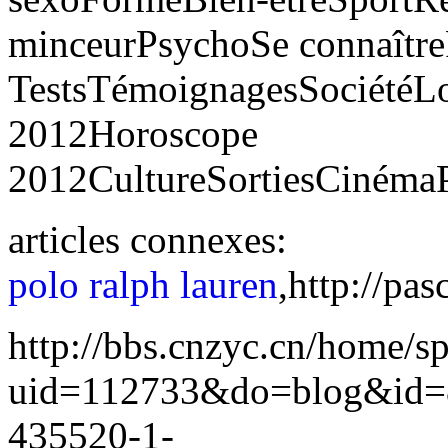
minceurPsychoSe connaître
TestsTémoignagesSociétéLo
2012Horoscope
2012CultureSortiesCinéma
articles connexes:
polo ralph lauren
,http://pa
http://bbs.cnzyc.cn/home/s
uid=112733&do=blog&id=
435520-1-