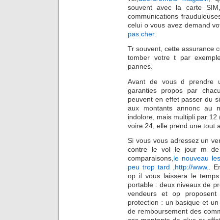
souvent avec la carte SIM
communications frauduleuses
celui o vous avez demand vot
pas cher
.
Tr souvent, cette assurance co
tomber votre t par exemple)
pannes.
Avant de vous d prendre u
garanties propos par chac
peuvent en effet passer du s
aux montants annonc au 
indolore, mais multipli par 12 
voire 24, elle prend une tout 
Si vous vous adressez un ven
contre le vol le jour m de
comparaisons,
le nouveau le
peu trop tard ,http://www.
. E
op il vous laissera le temp
portable : deux niveaux de pr
vendeurs et op proposent
protection : un basique et un
de remboursement des commu