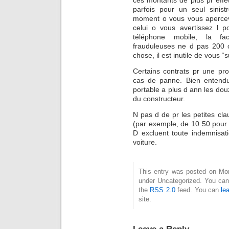
ces montants de plus pr effet,
parfois pour un seul sinis
moment o vous vous aperceve
celui o vous avertissez l p
téléphone mobile, la f
frauduleuses ne d pas 200 o
chose, il est inutile de vous “
Certains contrats pr une pro
cas de panne. Bien entendu
portable a plus d ann les dou
du constructeur.
N pas d de pr les petites cla
(par exemple, de 10 50 pour
D excluent toute indemnisat
voiture.
This entry was posted on Mond
under Uncategorized. You can 
the
RSS 2.0
feed. You can
le
site.
Leave a Reply