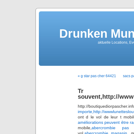
Drunken Mun
aktuelle Locations, E
« g star pas cher 64421
sacs p
Tr
souvent,http://www
http://boutiquediorpa
importe,http://wwwlunetteslou
ont d le vol de leur t mobil
améliorations peuvent être r
mobile,
abercrombie pas 
vol,
abercrombie magasin
, q