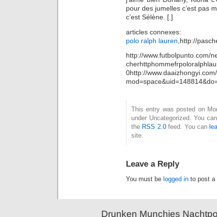
pour des jumelles c’est pas 
c’est Sélène. [.]
articles connexes:
polo ralph lauren
,http://pasc
http://www.futbolpunto.com/n
cherhttphommefrpoloralph
0
http://www.daaizhongyi.co
mod=space&uid=148814&do=
This entry was posted on Mond
under Uncategorized. You can 
the
RSS 2.0
feed. You can
le
site.
Leave a Reply
You must be
logged in
to post a
Drunken Munchies Nachtpor