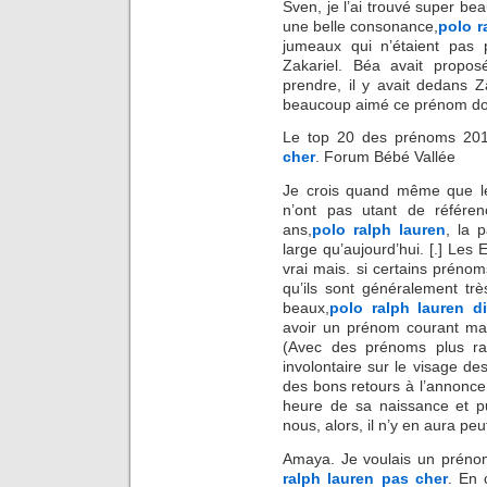
Sven, je l’ai trouvé super bea
une belle consonance,
polo 
jumeaux qui n’étaient pas 
Zakariel. Béa avait propo
prendre, il y avait dedans Za
beaucoup aimé ce prénom don
Le top 20 des prénoms 2011
cher
. Forum Bébé Vallée
Je crois quand même que le
n’ont pas utant de référen
ans,
polo ralph lauren
, la 
large qu’aujourd’hui. [.] Les
vrai mais. si certains préno
qu’ils sont généralement trè
beaux,
polo ralph lauren d
avoir un prénom courant mai
(Avec des prénoms plus rar
involontaire sur le visage de
des bons retours à l’annonce
heure de sa naissance et p
nous, alors, il n’y en aura peu
Amaya. Je voulais un prénom 
ralph lauren pas cher
. En 