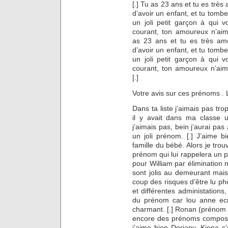
[.] Tu as 23 ans et tu es trè
d’avoir un enfant, et tu tomb
un joli petit garçon à qui
courant, ton amoureux n’aim
as 23 ans et tu es très am
d’avoir un enfant, et tu tomb
un joli petit garçon à qui
courant, ton amoureux n’aim
[.]
Votre avis sur ces prénoms 
Dans ta liste j’aimais pas t
il y avait dans ma classe u
j’aimais pas, bein j’aurai pa
un joli prénom. [.] J’aime 
famille du bébé. Alors je tro
prénom qui lui rappelera un peu
pour William par élimination m
sont jolis au demeurant ma
coup des risques d’être lu p
et différentes administations,
du prénom car lou anne ecri
charmant. [.] Ronan (prénom 
encore des prénoms composés
j’aime bien Doriany, Kiona 