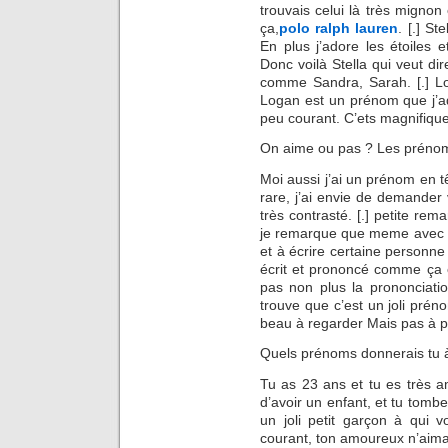
trouvais celui là très mign
ça,
polo ralph lauren
. [.] St
En plus j’adore les étoiles 
Donc voilà Stella qui veut di
comme Sandra, Sarah. [.] Lo
Logan est un prénom que j’ad
peu courant. C’ets magnifique.
On aime ou pas ? Les préno
Moi aussi j’ai un prénom en t
rare, j’ai envie de demander 
très contrasté. [.] petite re
je remarque que meme avec ma
et à écrire certaine personn
écrit et prononcé comme ça et
pas non plus la prononciatio
trouve que c’est un joli préno
beau à regarder Mais pas à pr
Quels prénoms donnerais tu à
Tu as 23 ans et tu es très 
d’avoir un enfant, et tu tomb
un joli petit garçon à qui
courant, ton amoureux n’aima