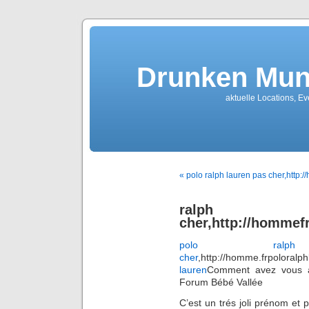
Drunken Mun
aktuelle Locations, E
« polo ralph lauren pas cher,htt
ralph 
cher,http://homme
polo ral
cher
,http://homme.frpoloral
lauren
Comment avez vous a
Forum Bébé Vallée
C’est un trés joli prénom et 