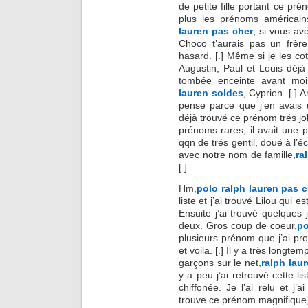
de petite fille portant ce pré
plus les prénoms américain
lauren pas cher
, si vous av
Choco t’aurais pas un frèr
hasard. [.] Même si je les cot
Augustin, Paul et Louis déj
tombée enceinte avant mo
lauren soldes
, Cyprien. [.]
pense parce que j’en avais 
déjà trouvé ce prénom trés 
prénoms rares, il avait une 
qqn de trés gentil, doué à l’
avec notre nom de famille,
ra
[.]
Hm,
polo ralph lauren pas 
liste et j’ai trouvé Lilou qui e
Ensuite j’ai trouvé quelques 
deux. Gros coup de coeur,
po
plusieurs prénom que j’ai prop
et voila. [.] Il y a très longt
garçons sur le net,
ralph lau
y a peu j’ai retrouvé cette lis
chiffonée. Je l’ai relu et j’
trouve ce prénom magnifique, c