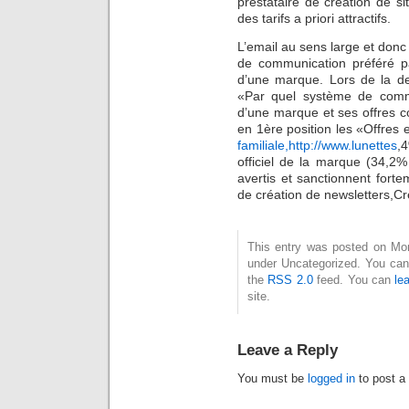
prestataire de création de si
des tarifs a priori attractifs.
L’email au sens large et donc 
de communication préféré par
d’une marque. Lors de la de
«Par quel système de commun
d’une marque et ses offres c
en 1ère position les «Offres 
familiale,http://www.lunettes
,
officiel de la marque (34,2%
avertis et sanctionnent fort
de création de newsletters,Cré
This entry was posted on Mond
under Uncategorized. You can 
the
RSS 2.0
feed. You can
le
site.
Leave a Reply
You must be
logged in
to post a