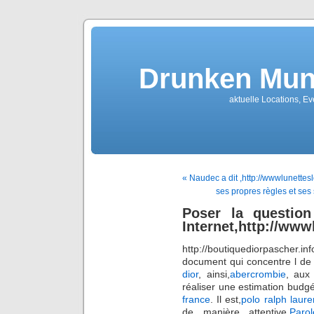
Drunken Mun
aktuelle Locations, E
« Naudec a dit ,http://wwwlunettes
ses propres règles et ses
Poser la questio
Internet,http://www
http://boutiquediorpascher.in
document qui concentre l de 
dior
, ainsi,
abercrombie
, aux
réaliser une estimation budgé
france
. Il est,
polo ralph laur
de manière attentive,
Paro