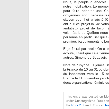
Nous, le peuple québécois. 
notre mobilisation. Le momen
pour faire adopter une Cha
citoyennes sont nécessaires
citoyen pour l et la laïcité 
ont à c ce projet-là. Je vou
ambitieux projet de façon 
volontés. L du Québec nous 
personne en particulier qui a é
premiers balbutiements, c Lou
Et je finirai par ceci : On a l
écouté, il faut que cela tienn
autres. Simone de Beauvoir.
Note de Sisyphe : Djemila B
la France du 10 au 31 octobre
du lancement vers le 15 oct
France le 11 novembre proch
deux organisations féministes
This entry was posted on Mond
under Uncategorized. You can 
the
RSS 2.0
feed. You can
le