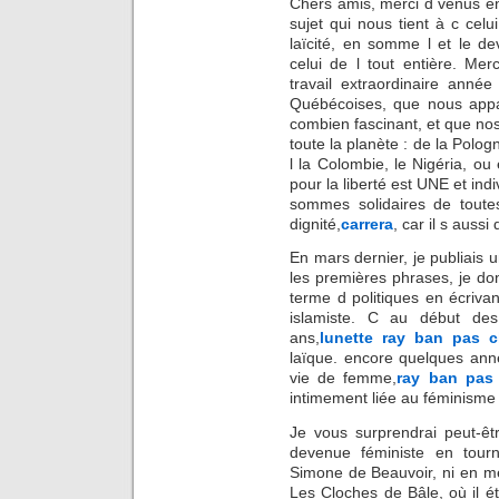
Chers amis, merci d venus en
sujet qui nous tient à c cel
laïcité, en somme l et le d
celui de l tout entière. Me
travail extraordinaire anné
Québécoises, que nous app
combien fascinant, et que no
toute la planète : de la Polog
l la Colombie, le Nigéria, o
pour la liberté est UNE et in
sommes solidaires de toute
dignité,
carrera
, car il s auss
En mars dernier, je publiais u
les premières phrases, je d
terme d politiques en écrivan
islamiste. C au début d
ans,
lunette ray ban pas c
laïque. encore quelques ann
vie de femme,
ray ban pas
intimement liée au féminisme e
Je vous surprendrai peut-ê
devenue féministe en tou
Simone de Beauvoir, ni en m
Les Cloches de Bâle, où il ét