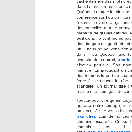
cache derrière des mots creux
dans la fonction publique, c 
Québec. Lorsque la ministre d
conférence sur l qu on n pa
à savoir le voile, et ça fonc
des imbéciles et faire preuv
mener à de graves dérives, e
politiciens ne sont même pas
des dangers qui guettent notre
un – nous ne pouvons rien a
dans l du Québec, une fem
avocate de surcroît,
lunette
élection partielle. Son nom
ministre. En invoquant un vi
des femmes le port du chapeau
force à se couvrir la tête 
scandale. Un journal titre :
résiste et obtient gain de cau
Tout ça pour dire qu est toujo
grâce à notre courage, notr
patience. Je ne vous dis pas
pas cher
. Loin de là. Les 
chemins escarpés. Ce sont
connais pas d 