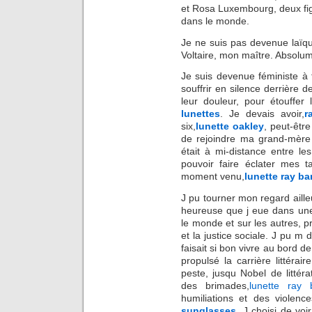
et Rosa Luxembourg, deux fig
dans le monde.
Je ne suis pas devenue laïq
Voltaire, mon maître. Absolu
Je suis devenue féministe à
souffrir en silence derrière 
leur douleur, pour étouffer 
lunettes
. Je devais avoir,
r
six,
lunette oakley
, peut-êtr
de rejoindre ma grand-mère 
était à mi-distance entre l
pouvoir faire éclater mes t
moment venu,
lunette ray ba
J pu tourner mon regard aill
heureuse que j eue dans une 
le monde et sur les autres,
et la justice sociale. J pu m 
faisait si bon vivre au bord de
propulsé la carrière littér
peste, jusqu Nobel de littéra
des brimades,
lunette ray
humiliations et des violenc
sunglasses
. J choisi de vo