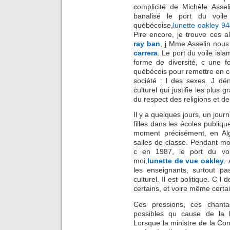
complicité de Michèle Assel
banalisé le port du voile
québécoise,
lunette oakley 9
Pire encore, je trouve ces a
ray ban
, j Mme Asselin nous 
carrera
. Le port du voile isl
forme de diversité, c une 
québécois pour remettre en 
société : l des sexes. J dé
culturel qui justifie les plus
du respect des religions et des
Il y a quelques jours, un journ
filles dans les écoles publiq
moment précisément, en Algé
salles de classe. Pendant m
c en 1987, le port du voi
moi,
lunette de vue oakley
.
les enseignants, surtout pa
culturel. Il est politique. C l d
certains, et voire même certa
Ces pressions, ces chanta
possibles qu cause de la 
Lorsque la ministre de la Cond