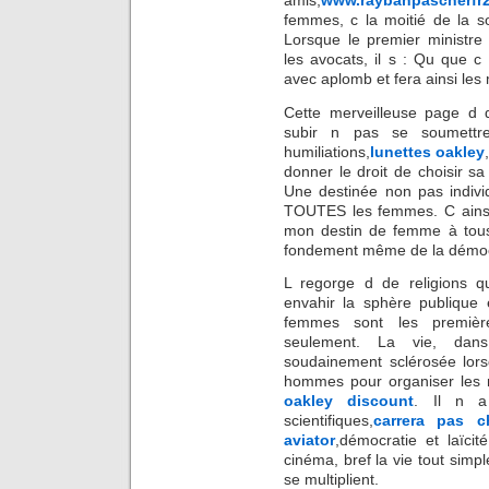
amis,
www.raybanpascherfr
femmes, c la moitié de la so
Lorsque le premier ministre 
les avocats, il s : Qu que c
avec aplomb et fera ainsi le
Cette merveilleuse page d
subir n pas se soumettre.
humiliations,
lunettes oakley
donner le droit de choisir s
Une destinée non pas individ
TOUTES les femmes. C ainsi
mon destin de femme à tous
fondement même de la démoc
L regorge d de religions q
envahir la sphère publique 
femmes sont les première
seulement. La vie, dans
soudainement sclérosée lors
hommes pour organiser les m
oakley discount
. Il n a
scientifiques,
carrera pas c
aviator
,démocratie et laïcit
cinéma, bref la vie tout simpl
se multiplient.