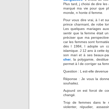
Plus tard, j choisi de dire le
marqué ma vie pour que pl
monde, n honte d femme.
Pour vous dire vrai, à l et s
prince charmant, de robe lo
Les quelques mariages auxqu
sentir que la femme était un 
préciser que ma perspective é
car les femmes sont formaté
dès l 1984, l adopte un co
islamique. J 12 ans à cette é
son mari et à ses beaux-par
cher
, la polygamie, destitu
permet à l de corriger sa fe
Question : L est-elle deven
Réponse : Je vous la donner
souhaitez.
Aujourd on est forcé de co
changé.
Trop de femmes dans le mo
violenter, répudier, assassin