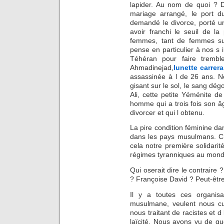
lapider. Au nom de quoi ? D
mariage arrangé, le port d
demandé le divorce, porté u
avoir franchi le seuil de l
femmes, tant de femmes sub
pense en particulier à nos s 
Téhéran pour faire trembl
Ahmadinejad,
lunette carrera
assassinée à l de 26 ans. 
gisant sur le sol, le sang dé
Ali, cette petite Yéménite d
homme qui a trois fois son âg
divorcer et qui l obtenu.
La pire condition féminine da
dans les pays musulmans. C 
cela notre première solidarité
régimes tyranniques au mond
Qui oserait dire le contraire 
? Françoise David ? Peut-êtr
Il y a toutes ces organis
musulmane, veulent nous cul
nous traitant de racistes et 
laïcité. Nous avons vu de q