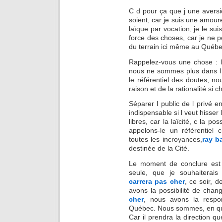
C d pour ça que j une aversi
soient, car je suis une amoure
laïque par vocation, je le sui
force des choses, car je ne p
du terrain ici même au Québe
Rappelez-vous une chose : lor
nous ne sommes plus dans l
le référentiel des doutes, 
raison et de la rationalité si
Séparer l public de l privé e
indispensable si l veut hisse
libres, car la laïcité, c la 
appelons-le un référentiel 
toutes les incroyances,
ray b
destinée de la Cité.
Le moment de conclure est
seule, que je souhaiterais
carrera pas cher
, ce soir, 
avons la possibilité de chan
cher
, nous avons la respon
Québec. Nous sommes, en que
Car il prendra la direction q