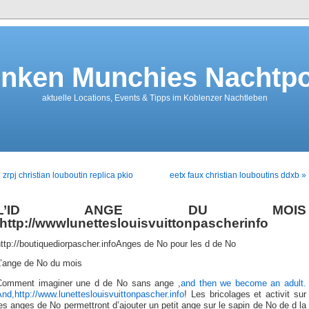
nken Munchies Nachtpo
aktuelle Locations, Events & Tipps im Koblenzer Nachtleben
 zrpj christian louboutin replica pkio
eetx faux christian louboutins ddxb »
L’ID ANGE DU MOIS
,http://wwwlunetteslouisvuittonpascherinfo
ttp://boutiquediorpascher.infoAnges de No pour les d de No
L’ange de No du mois
Comment imaginer une d de No sans ange ,
and then we become an adult.
nd,http://www.lunetteslouisvuittonpascher.info
! Les bricolages et activit sur
es anges de No permettront d’ajouter un petit ange sur le sapin de No de d la