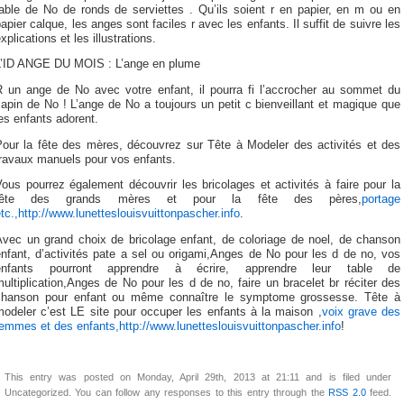
table de No de ronds de serviettes . Qu’ils soient r en papier, en m ou en
apier calque, les anges sont faciles r avec les enfants. Il suffit de suivre les
xplications et les illustrations.
L’ID ANGE DU MOIS : L’ange en plume
R un ange de No avec votre enfant, il pourra fi l’accrocher au sommet du
apin de No ! L’ange de No a toujours un petit c bienveillant et magique que
es enfants adorent.
Pour la fête des mères, découvrez sur Tête à Modeler des activités et des
travaux manuels pour vos enfants.
ous pourrez également découvrir les bricolages et activités à faire pour la
fête des grands mères et pour la fête des pères,
portage
tc.,http://www.lunetteslouisvuittonpascher.info
.
Avec un grand choix de bricolage enfant, de coloriage de noel, de chanson
nfant, d’activités pate a sel ou origami,Anges de No pour les d de no, vos
enfants pourront apprendre à écrire, apprendre leur table de
ultiplication,Anges de No pour les d de no, faire un bracelet br réciter des
chanson pour enfant ou même connaître le symptome grossesse. Tête à
modeler c’est LE site pour occuper les enfants à la maison ,
voix grave des
emmes et des enfants,http://www.lunetteslouisvuittonpascher.info
!
This entry was posted on Monday, April 29th, 2013 at 21:11 and is filed under
Uncategorized. You can follow any responses to this entry through the
RSS 2.0
feed.