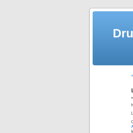
Dru
«
h
A
l