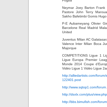
Pogba
Neymar Joey Barton Frank 
Pastore John Terry Maroua
Sakho Bafetimbi Gomis Hugo L
P-E Aubameyang Olivier
Barcelone Real Madrid Mala
United
Juventus Milan AC Galatasar
Valence Inter Milan Boca J
Majorque
COMPETITIONS Ligue 1 Lig
Ligue Europa Premier Leag
Monde 2014 Coupe d’Europ
Vidéo Ligue 1 Vidéo Ligue 2a
http://alliedartists.com/foru
122401.post
http://www.sqtop1.com/foru
http://dsxlx.com/plus/view.p
http://bbs.bimufish.com/for