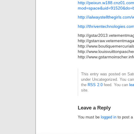
http://peixun.w188.cnz01.co
mod=space&uid=91520&do=b
http://ialwaystellthegirls.com
http://thriventechnologies.
http://gstar2013.vetementmag
http://gstarraw.vetementmaga
http://www.boutiquemercurials
http://www.louisvuittonpasch
http://www.gstarmoinscher.inf
This entry was posted on Satur
under Uncategorized. You can 
the
RSS 2.0
feed. You can
le
site.
Leave a Reply
You must be
logged in
to post a