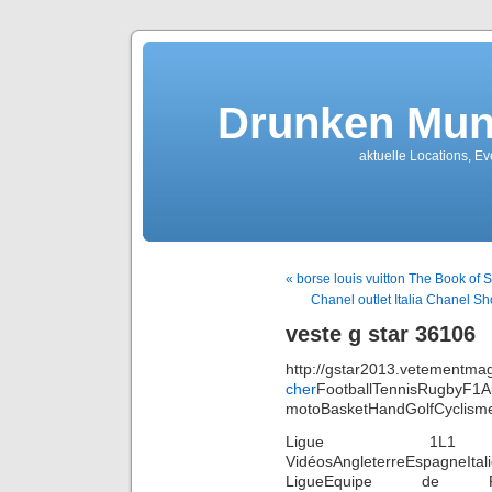
Drunken Mun
aktuelle Locations, E
« borse louis vuitton The Book of
Chanel outlet Italia Chanel 
veste g star 36106
http://gstar2013.vetementmag
cher
FootballTennisRugbyF1A
motoBasketHandGolfCyclisme
Ligue 1L1 
VidéosAngleterreEspagneIta
LigueEquipe de Fr