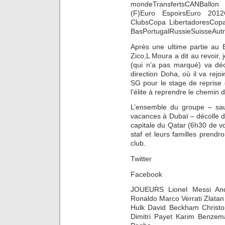
mondeTransfertsCANBallon
(F)Euro EspoirsEuro 20
ClubsCopa LibertadoresCopa
BasPortugalRussieSuisseAut
Après une ultime partie au 
Zico,L Moura a dit au revoir,
(qui n’a pas marqué) va déc
direction Doha, où il va rej
SG pour le stage de reprise 
l’élite à reprendre le chemin 
L’ensemble du groupe – sauf
vacances à Dubaï – décolle d
capitale du Qatar (6h30 de vol
staf et leurs familles prendr
club.
Twitter
Facebook
JOUEURS Lionel Messi Andr
Ronaldo Marco Verrati Zlata
Hulk David Beckham Christo
Dimitri Payet Karim Benze