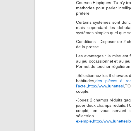
Courses Hippiques. Tu n’y tr
méthodes pour parier intelli
préféré.
Certains systèmes sont donc 
mais cependant les débutan
systèmes simples quel que soi
Conditions : Disposer de 2 ch
de la presse.
Les avantages : la mise est f
au jeu occassionnel et au jeu 
Permet de toucher régulièrem
-Sélestionnez les 8 chevaux de
habitudes,
des pièces à re
l’acte.,http://www.lunettesl
,TO
couplé.
-Jouez 2 champs réduits gag
jouer deux champs réduits,T
couplé, en vous servant 
sélectrion
exemple,http://www.lunetteslo