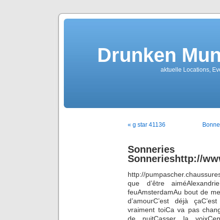
Drunken Mun
aktuelle Locations, E
« g star 41136
Bonne 
Sonneri
Sonnerieshttp://
http://pumpascher.chaussure
que d’être aiméAlexandrie
feuAmsterdamAu bout de mes
d’amourC’est déjà çaC’est
vraiment toiCa va pas cha
de nuitCasser la voixCen