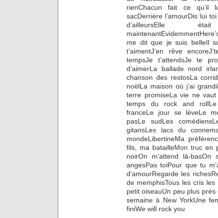
rienChacun fait ce qu’il 
sacDerrière l’amourDis lui to
d’ailleursElle ét
maintenantEvidemmentHere’s to
me dit que je suis belleIl s
t’aimentJ’en rêve encoreJ
tempsJe t’attendsJe te pro
d’aimerLa ballade nord ir
chanson des restosLa corrida
noëlLa maison où j’ai grand
terre promiseLa vie ne vaut 
temps du rock and rollLe
franceLe jour se lèveLe m
pasLe sudLes comédiensLe
gitansLes lacs du connem
mondeLibertineMa préféren
fils, ma batailleMon truc en
noirOn m’attend là-basOn 
angesPas toiPour que tu m
d’amourRegarde les richesRe
de memphisTous les cris les
petit oiseauUn peu plus près 
semaine à New YorkUne femm
finiWe will rock you