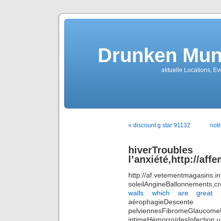
Drunken Mun
aktuelle Locations, E
« discount g star 91132
not
hiverT
l’anxiété,http://a
http://af.vetementmagasin
soleilAngineBallonnements,
walls which are great fo
aérophagieDesce
pelviennesFibromeGl
intimeHémorroïdesInfection u