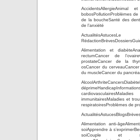
AccidentsAllergieAnimal e
bobosPollutionProblèmes de 
de la boucheSanté des dents
de l’anxiété
ActualitésAs
RédactionBrèvesDossiersGu
Alimentation et diabèteAn
rectumCancer de l’ovai
prostateCancer de la thy
osCancer du cerveauCancer 
du muscleCancer du pancréa
AlcoolArthriteCancersDiabèt
déprimeHandicapInform
cardiovasculairesMalad
immunitairesMaladies et tro
respiratoiresProblèmes de pr
ActualitésAstucesBlogsBrèv
Alimentation anti-âgeAlime
soiApprendre à s’exprimerBe
soiCouple et sexua