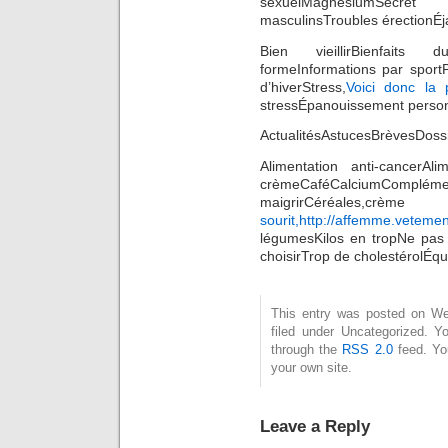
sexuelMagnésiumSecre
masculinsTroubles érectionÉj
Bien vieillirBienfaits
formeInformations par sport
d’hiverStress,
Voici donc la p
stressÉpanouissement perso
ActualitésAstucesBrèvesDo
Alimentation anti-cancerAli
crèmeCaféCalciumCompl
maigrirCéréale
sourit,http://affemme.veteme
légumesKilos en tropNe pas 
choisirTrop de cholestérolÉqui
This entry was posted on Wed
filed under Uncategorized. Y
through the
RSS 2.0
feed. Y
your own site.
Leave a Reply