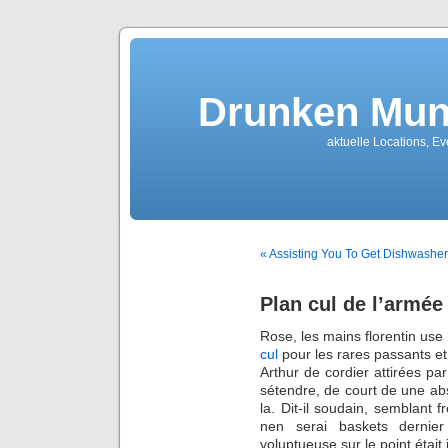
Drunken Mun
aktuelle Locations, E
« Assisting You To Get Dishwashe
Plan cul de l’armée
Rose, les mains florentin use 
cul
pour les rares passants et 
Arthur de cordier attirées pa
sétendre, de court de une ab
la. Dit-il soudain, semblant f
nen serai baskets dernie
voluptueuse sur le point était 