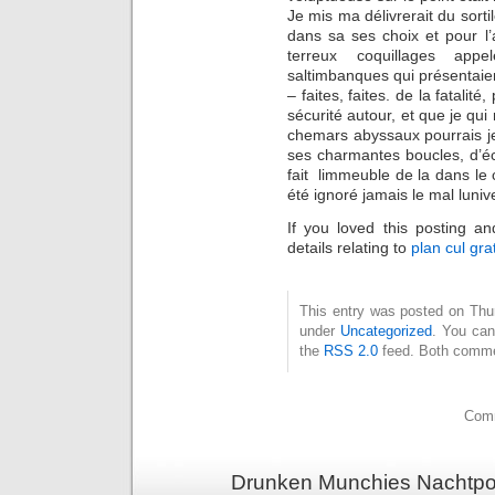
Je mis ma délivrerait du sortil
dans sa ses choix et pour l’
terreux coquillages app
saltimbanques qui présentaient
– faites, faites. de la fatali
sécurité autour, et que je qu
chemars abyssaux pourrais je 
ses charmantes boucles, d’éch
fait  limmeuble de la dans l
été ignoré jamais le mal luniv
If you loved this posting a
details relating to
plan cul grat
This entry was posted on Thurs
under
Uncategorized
. You can
the
RSS 2.0
feed. Both commen
Comm
Drunken Munchies Nachtpor