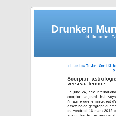
Drunken Mun
aktuelle Locations, E
« Learn How To Mend Small Kitche
Pl
Scorpion astrologi
verseau femme
Fr, june 24, asia internati
scorpion aujourd hui voy
j’imagine que le mieux est d’
assez isolée géographiquemen
du vendredi 16 mars 2012 tél
aujourdhui, tu nes pas capabl