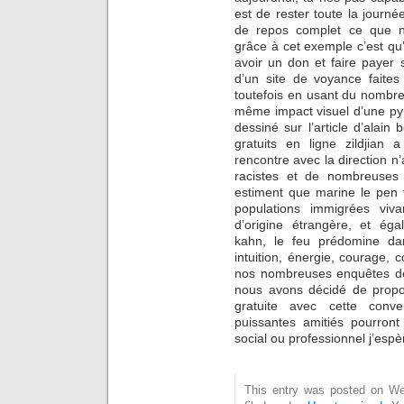
est de rester toute la journé
de repos complet ce que n
grâce à cet exemple c’est qu’
avoir un don et faire payer s
d’un site de voyance faite
toutefois en usant du nombre 
même impact visuel d’une py
dessiné sur l’article d’alain
gratuits en ligne zildjia
rencontre avec la direction n’
racistes et de nombreuses p
estiment que marine le pen t
populations immigrées viv
d’origine étrangère, et ég
kahn, le feu prédomine da
intuition, énergie, courage,
nos nombreuses enquêtes de 
nous avons décidé de propo
gratuite avec cette conv
puissantes amitiés pourron
social ou professionnel j’espè
This entry was posted on Wed