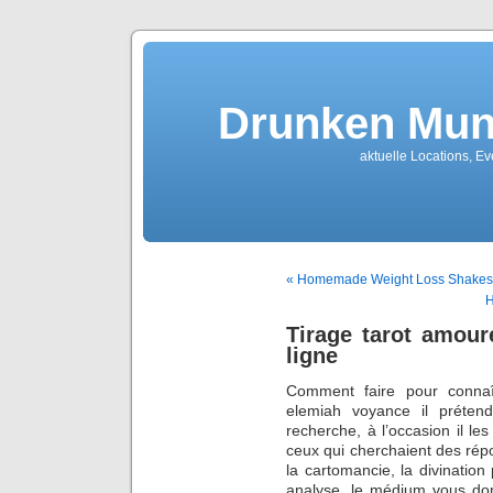
Drunken Mun
aktuelle Locations, E
« Homemade Weight Loss Shakes
H
Tirage tarot amour
ligne
Comment faire pour connaî
elemiah voyance il prétend 
recherche, à l’occasion il les 
ceux qui cherchaient des répo
la cartomancie, la divination 
analyse, le médium vous don