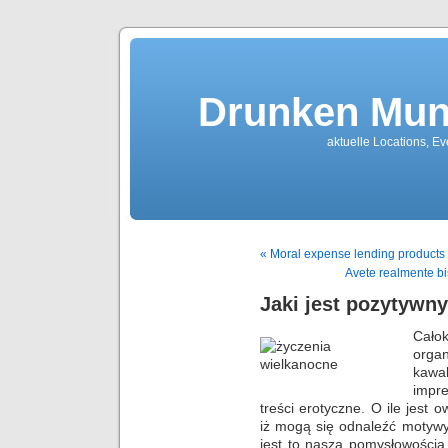
Drunken Mun
aktuelle Locations, E
« Moral expense lending products th
Avete realmente bi
Jaki jest pozytywny
Cało
organ
kawa
impr
treści erotyczne. O ile jest 
iż mogą się odnaleźć motyw
jest to naszą pomysłowością.