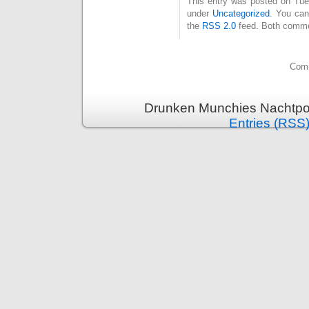
This entry was posted on Tues
under
Uncategorized
. You can
the
RSS 2.0
feed. Both commen
Comm
Drunken Munchies Nachtpor
Entries (RSS