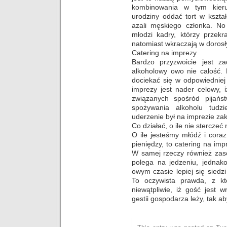
kombinowania w tym kie
urodziny oddać tort w kszta
azali męskiego członka. N
młodzi kadry, którzy przekr
natomiast wkraczają w dorosł
Catering na imprezy
Bardzo przyzwoicie jest z
alkoholowy owo nie całość. 
dociekać się w odpowiedniej 
imprezy jest nader celowy, 
związanych spośród pijańs
spożywania alkoholu tudz
uderzenie był na imprezie zak
Co działać, o ile nie sterczeć
O ile jesteśmy młódź i cora
pieniędzy, to catering na i
W samej rzeczy również zasob
polega na jedzeniu, jednak
owym czasie lepiej się sied
To oczywista prawda, z kt
niewątpliwie, iż gość jest 
gestii gospodarza leży, tak ab