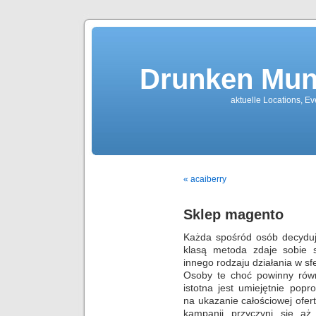
Drunken Mun
aktuelle Locations, E
« acaiberry
Sklep magento
Każda spośród osób decydują
klasą metoda zdaje sobie 
innego rodzaju działania w sfe
Osoby te choć powinny rów
istotna jest umiejętnie po
na ukazanie całościowej ofer
kampanii przyczyni się aż