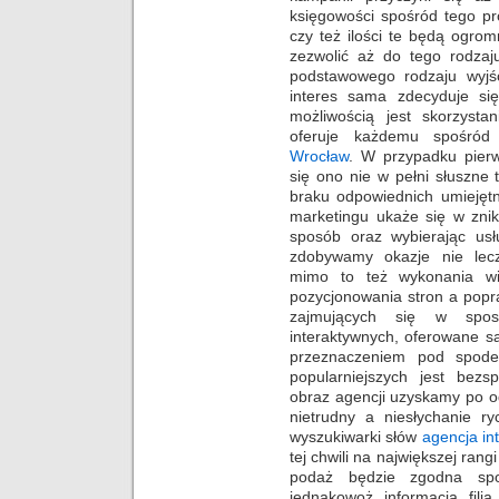
księgowości spośród tego pr
czy też ilości te będą ogro
zezwolić aż do tego rodzaj
podstawowego rodzaju wyjśc
interes sama zdecyduje si
możliwością jest skorzystan
oferuje każdemu spośród 
Wrocław
. W przypadku pier
się ono nie w pełni słuszne
braku odpowiednich umiejęt
marketingu ukaże się w zni
sposób oraz wybierając usł
zdobywamy okazje nie lec
mimo to też wykonania wi
pozycjonowania stron a popr
zajmujących się w spos
interaktywnych, oferowane s
przeznaczeniem pod spo
popularniejszych jest bezs
obraz agencji uzyskamy po od
nietrudny a niesłychanie r
wyszukiwarki słów
agencja in
tej chwili na największej ran
podaż będzie zgodna spo
jednakowoż informacja fili