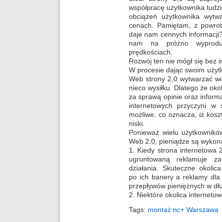
współpracę użytkownika tudz
obciążeń użytkownika wytwa
cenach. Pamiętam, z powrote
daje nam cennych informacji
nam na próżno wyproduko
prędkościach.
Rozwój ten nie mógł się bez i
W procesie dając swoim użyt
Web strony 2,0 wytwarzać wi
nieco wysiłku. Dlatego że ok
za sprawą opinie oraz informa
internetowych przyczyni w
możliwe, co oznacza, iż ​​kos
niski.
Ponieważ wielu użytkownikó
Web 2.0, pieniądze są wykon
1. Kiedy strona internetowa
ugruntowaną reklamuje za
działania. Skuteczne okoli
po ich banery a reklamy dla
przepływów pieniężnych w dłu
2. Niektóre okolica interneto
Tags:
montaż nc+ Warszawa