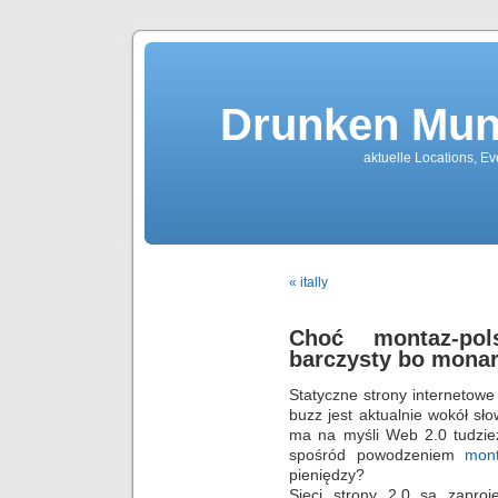
Drunken Mun
aktuelle Locations, E
« itally
Choć montaz-polsa
barczysty bo monar
Statyczne strony internetow
buzz jest aktualnie wokół s
ma na myśli Web 2.0 tudzież
spośród powodzeniem
mon
pieniędzy?
Sieci strony 2,0 są zapro